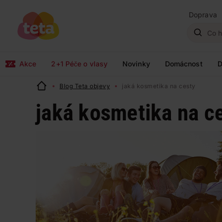
Doprava
Akce
2+1 Péče o vlasy
Novinky
Domácnost
D
Blog Teta objevy
jaká kosmetika na cesty
jaká kosmetika na c