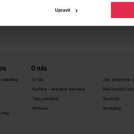
Upravit
pu
O nás
 nabídky
O nás
Jak chráníme o
Kariéra - aktuální nabídka
Nejčastější ot
Teta pomáhá
Soutěže
Historie
Kontakty
ínky