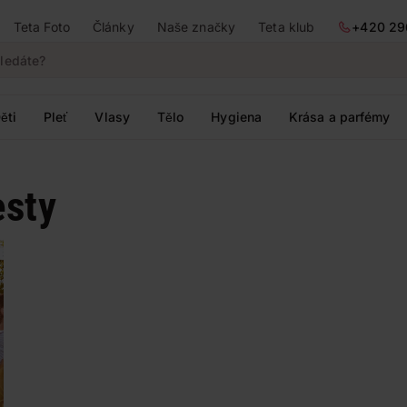
Teta Foto
Články
Naše značky
Teta klub
+420 29
ěti
Pleť
Vlasy
Tělo
Hygiena
Krása a parfémy
esty