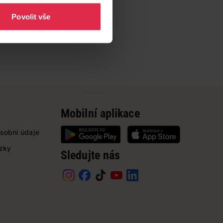
Povolit vše
Mobilní aplikace
sobní údaje
ázky
Sledujte nás