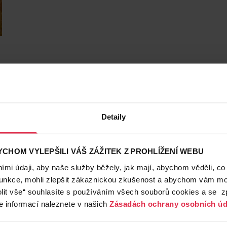
Detaily
CHOM VYLEPŠILI VÁŠ ZÁŽITEK Z PROHLÍŽENÍ WEBU
mi údaji, aby naše služby běžely, jak mají, abychom věděli, co
funkce, mohli zlepšit zákaznickou zkušenost a abychom vám moh
lit vše“ souhlasíte s používáním všech souborů cookies a se 
e informací naleznete v našich
Zásadách ochrany osobních úd