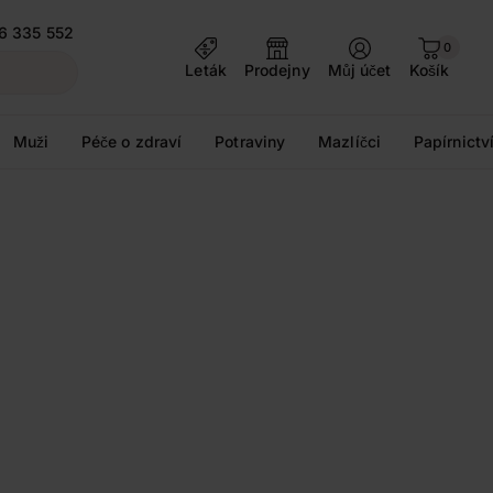
6 335 552
0
Leták
Prodejny
Můj účet
Košík
Muži
Péče o zdraví
Potraviny
Mazlíčci
Papírnictv