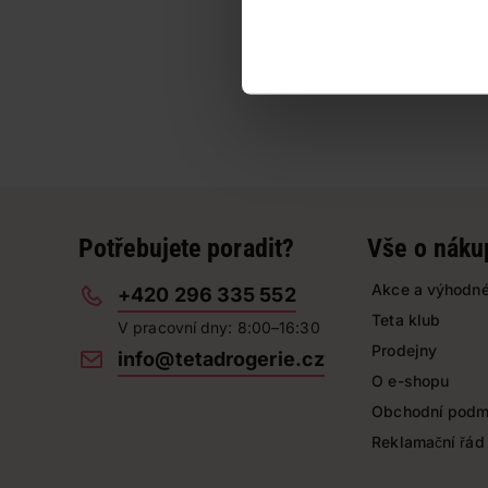
Potřebujete poradit?
Vše o náku
Akce a výhodné
+420 296 335 552
Teta klub
V pracovní dny: 8:00–16:30
Prodejny
info@tetadrogerie.cz
O e-shopu
Obchodní podm
Reklamační řád