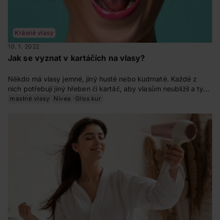
Krásné vlasy
10. 1. 2022
Jak se vyznat v kartáčích na vlasy?
Někdo má vlasy jemné, jiný husté nebo kudrnaté. Každé z
nich potřebují jiný hřeben či kartáč, aby vlasům neublížil a ty
měly co nejlepší kvalitu a také krásně vypadaly. Jak se tedy v
mastné vlasy
Nivea
Gliss kur
kartáčích na vlasy vyznat?