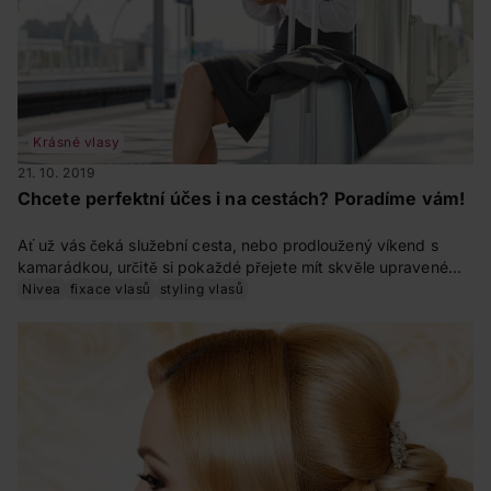
Krásné vlasy
21. 10. 2019
Chcete perfektní účes i na cestách? Poradíme vám!
Ať už vás čeká služební cesta, nebo prodloužený víkend s
kamarádkou, určitě si pokaždé přejete mít skvěle upravené
vlasy. Jak toho ale dosáhnout, aniž byste s sebou táhly celý
Nivea
fixace vlasů
styling vlasů
kufr kosmetických pomocníků?