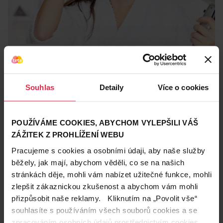
Krásné vlasy
13. 10. 2020
Pravda o fénování: Opravdu ničí vlasy?
Souhlas
Detaily
Více o cookies
Fénovat, nebo nefénovat? I tak by mohla znít otázka, kterou si
ženy po umytí vlasů často kladou. Někteří tvrdí, že teplo z
fénu ničí vlasy, jiní zase, že jsou vlasy díky fénování rozhodně
Syoss
Gliss kur
Toni&Guy
POUŽÍVÁME COOKIES, ABYCHOM VYLEPŠILI VÁŠ
zdravější. Jak to tedy ve skutečnosti je?
ZÁŽITEK Z PROHLÍŽENÍ WEBU
Pracujeme s cookies a osobními údaji, aby naše služby
běžely, jak mají, abychom věděli, co se na našich
stránkách děje, mohli vám nabízet užitečné funkce, mohli
zlepšit zákaznickou zkušenost a abychom vám mohli
přizpůsobit naše reklamy. Kliknutím na „Povolit vše“
souhlasíte s používáním všech souborů cookies a se
zpracováním osobních údajů prostřednictvím cookies.