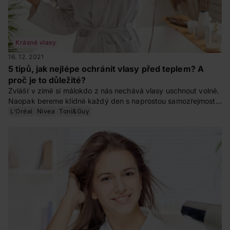
Krásné vlasy
16. 12. 2021
5 tipů, jak nejlépe ochránit vlasy před teplem? A
proč je to důležité?
Zvlášť v zimě si málokdo z nás nechává vlasy uschnout volně.
Naopak bereme klidně každý den s naprostou samozřejmostí
do ruky fén a často i žehličku, když chceme vykouzlit nějaký
L‘Oréal
Nivea
Toni&Guy
elegantnější uhlazený účes. Jenže vlasy trpí. Jak je ochránit
před teplem?