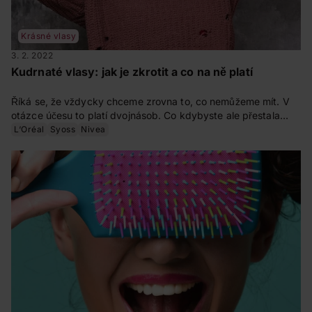
Krásné vlasy
3. 2. 2022
Kudrnaté vlasy: jak je zkrotit a co na ně platí
Říká se, že vždycky chceme zrovna to, co nemůžeme mít. V
otázce účesu to platí dvojnásob. Co kdybyste ale přestala
toužit po tom, aby se vaše kudrnaté či vlnité vlasy zázračně
L‘Oréal
Syoss
Nivea
narovnaly, ale naopak ve svém účesu zkusila najít ten
maximální potenciál? Jak pečovat o kudrnaté vlasy? Co na ně
platí a čeho se naopak vyvarovat?