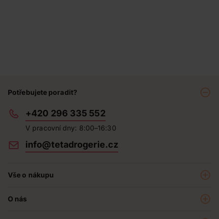
Potřebujete poradit?
+420 296 335 552
V pracovní dny: 8:00–16:30
info@tetadrogerie.cz
Vše o nákupu
Akce a výhodné nabídky
O nás
Teta klub
O nás