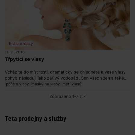
Krásné vlasy
11. 11. 2016
Třpytící se vlasy
Vcházíte do místnosti, dramaticky se ohlédnete a vaše vlasy
pohyb následují jako zářivý vodopád. Sen všech žen a také
moment, na který často sázejí marketéři v reklamách. Taková
péče o vlasy
masky na vlasy
mytí vlasů
krása, lesklé, splývající vlasy. Jenže realita bývá často jinde.
Navzdory tomu, že máte správný střih i barvu, vaše hříva ne a
Zobrazeno 1-7 z 7
ne se blýsknout. Co s tím?
Teta prodejny a služby