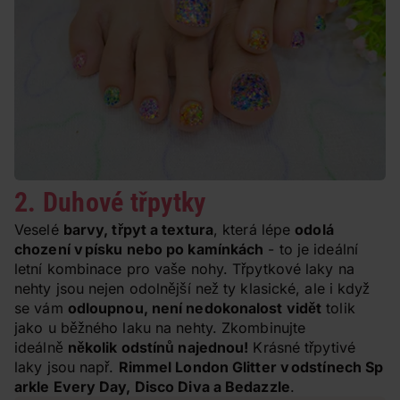
2. Duhové třpytky
Veselé
barvy, třpyt a textura
, která lépe
odolá
chození v písku nebo po kamínkách
- to je ideální
letní kombinace pro vaše nohy. Třpytkové laky na
nehty jsou nejen odolnější než ty klasické, ale i když
se vám
odloupnou, není nedokonalost vidět
tolik
jako u běžného laku na nehty. Zkombinujte
ideálně
několik odstínů najednou!
Krásné třpytivé
laky jsou např.
Rimmel London Glitter v odstínech Sp
arkle Every Day, Disco Diva a Bedazzle
.