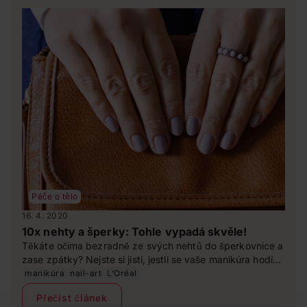
Péče o tělo
16. 4. 2020
10x nehty a šperky: Tohle vypadá skvěle!
Těkáte očima bezradně ze svých nehtů do šperkovnice a
zase zpátky? Nejste si jisti, jestli se vaše manikúra hodí
ke zvoleným doplňkům a naopak? Projděte si našeho
manikúra
nail-art
L‘Oréal
malého průvodce a ručíme vám za to, že odteď budou
Přečíst článek
vaše ruce vypadat vždy jako z módního časopisu.