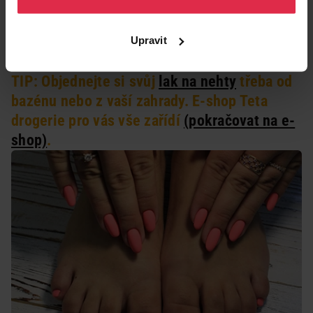
vypadají skvěle
! Je úplně jedno, jestli zvolíte
zmrzlinově růžovou, nebo mentolovou.
Na
nehet palce
zvolte zdobení např. s motivy letního
Upravit
ovoce nebo květin, kde se
zopakuje barva nanesená
na ostatních nehtech
.
TIP: Objednejte si svůj
lak na nehty
třeba od
bazénu nebo z vaší zahrady. E-shop Teta
drogerie pro vás vše zařídí
(pokračovat na e-
shop)
.