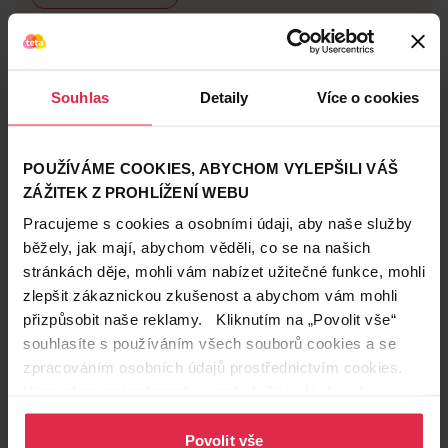
Souhlas
Detaily
Více o cookies
POUŽÍVÁME COOKIES, ABYCHOM VYLEPŠILI VÁŠ
ZÁŽITEK Z PROHLÍŽENÍ WEBU
Pracujeme s cookies a osobními údaji, aby naše služby
běžely, jak mají, abychom věděli, co se na našich
stránkách děje, mohli vám nabízet užitečné funkce, mohli
zlepšit zákaznickou zkušenost a abychom vám mohli
přizpůsobit naše reklamy. Kliknutím na „Povolit vše“
souhlasíte s používáním všech souborů cookies a se
3. Pastelové odstíny a letní
zpracováním osobních údajů prostřednictvím cookies.
motivy
Více informací naleznete v našich
Zásadách ochrany
osobních údajů
.
Pastelové
laky na nehty
na opálených nohou
Povolit vše