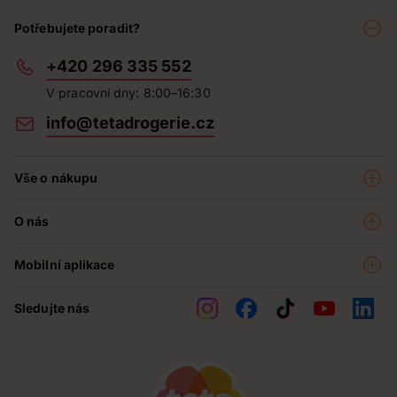
Potřebujete poradit?
+420 296 335 552
V pracovní dny: 8:00–16:30
info@tetadrogerie.cz
Vše o nákupu
Akce a výhodné nabídky
O nás
Teta klub
O nás
Prodejny
Mobilní aplikace
Kariéra - aktuální nabídka
O e-shopu
Teta pomáhá
Sledujte nás
Obchodní podmínky
Historie
Reklamační řád
Jak chráníme osobní údaje
Nejčastější otázky