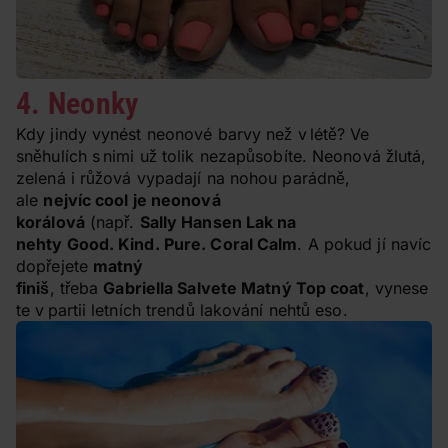
4. Neonky
Kdy jindy vynést neonové barvy než v létě? Ve
sněhulích s nimi už tolik nezapůsobíte. Neonová žlutá,
zelená i růžová vypadají na nohou parádně,
ale
nejvíc cool je neonová
korálová
(např.
Sally Hansen Lak na
nehty Good. Kind. Pure. Coral Calm
. A pokud jí navíc
dopřejete
matný
finiš
, třeba
Gabriella Salvete Matný Top coat
, vynese
te v partii letních trendů lakování nehtů eso.