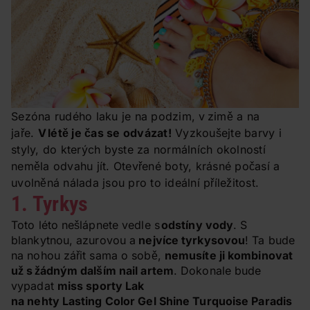
Sezóna rudého laku je na podzim, v zimě a na
jaře.
V létě je čas se odvázat!
Vyzkoušejte barvy i
styly, do kterých byste za normálních okolností
neměla odvahu jít. Otevřené boty, krásné počasí a
uvolněná nálada jsou pro to ideální příležitost.
1. Tyrkys
Toto léto nešlápnete vedle s
odstíny vody
. S
blankytnou, azurovou a
nejvíce tyrkysovou
! Ta bude
na nohou zářit sama o sobě,
nemusíte ji kombinovat
už s žádným dalším nail artem
. Dokonale bude
vypadat
miss sporty Lak
na nehty Lasting Color Gel Shine Turquoise Paradis