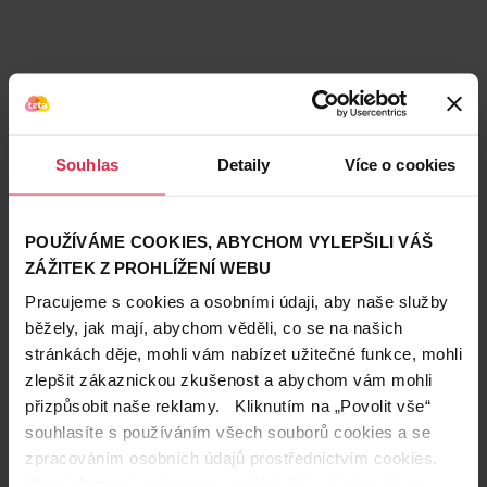
Souhlas
Detaily
Více o cookies
POUŽÍVÁME COOKIES, ABYCHOM VYLEPŠILI VÁŠ
ZÁŽITEK Z PROHLÍŽENÍ WEBU
Pracujeme s cookies a osobními údaji, aby naše služby
běžely, jak mají, abychom věděli, co se na našich
stránkách děje, mohli vám nabízet užitečné funkce, mohli
Teta prodejny a služby
zlepšit zákaznickou zkušenost a abychom vám mohli
přizpůsobit naše reklamy. Kliknutím na „Povolit vše“
souhlasíte s používáním všech souborů cookies a se
zpracováním osobních údajů prostřednictvím cookies.
Více informací naleznete v našich
Zásadách ochrany