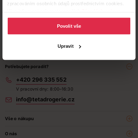
zpracováním osobních údajů prostřednictvím cookies.
Více informací naleznete v našich
Zásadách ochrany
osobních údajů
.
Povolit vše
Upravit
Potřebujete poradit?
+420 296 335 552
V pracovní dny: 8:00–16:30
info@tetadrogerie.cz
Vše o nákupu
Akce a výhodné nabídky
O nás