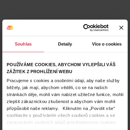
Souhlas
Detaily
Více o cookies
POUŽÍVÁME COOKIES, ABYCHOM VYLEPŠILI VÁŠ
ZÁŽITEK Z PROHLÍŽENÍ WEBU
Pracujeme s cookies a osobními údaji, aby naše služby
běžely, jak mají, abychom věděli, co se na našich
stránkách děje, mohli vám nabízet užitečné funkce, mohli
Teta prodejny a služby
zlepšit zákaznickou zkušenost a abychom vám mohli
přizpůsobit naše reklamy. Kliknutím na „Povolit vše“
souhlasíte s používáním všech souborů cookies a se
zpracováním osobních údajů prostřednictvím cookies.
Více informací naleznete v našich
Zásadách ochrany