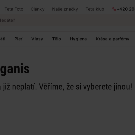
Teta Foto
Články
Naše značky
Teta klub
+420 29
ěti
Pleť
Vlasy
Tělo
Hygiena
Krása a parfémy
rganis
 již neplatí. Věříme, že si vyberete jinou!