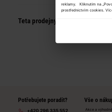
reklamy. Kliknutím na „Povo
prostřednictvím cookies. Víc
Teta prodejny a služby
Potřebujete poradit?
Vše o náku
Akce a výhodné
+420 296 335 552