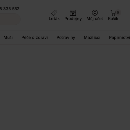
6 335 552
0
Leták
Prodejny
Můj účet
Košík
Muži
Péče o zdraví
Potraviny
Mazlíčci
Papírnictv