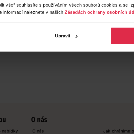
lit vše“ souhlasíte s používáním všech souborů cookies a se 
e informací naleznete v našich
Zásadách ochrany osobních úd
Upravit
pu
O nás
 nabídky
O nás
Jak chráníme o