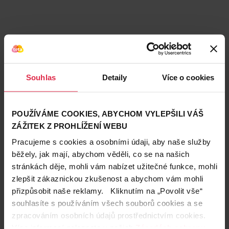
Souhlas
Detaily
Více o cookies
POUŽÍVÁME COOKIES, ABYCHOM VYLEPŠILI VÁŠ
ZÁŽITEK Z PROHLÍŽENÍ WEBU
Pracujeme s cookies a osobními údaji, aby naše služby
běžely, jak mají, abychom věděli, co se na našich
stránkách děje, mohli vám nabízet užitečné funkce, mohli
Teta prodejny a služby
zlepšit zákaznickou zkušenost a abychom vám mohli
přizpůsobit naše reklamy. Kliknutím na „Povolit vše“
souhlasíte s používáním všech souborů cookies a se
zpracováním osobních údajů prostřednictvím cookies.
Více informací naleznete v našich
Zásadách ochrany