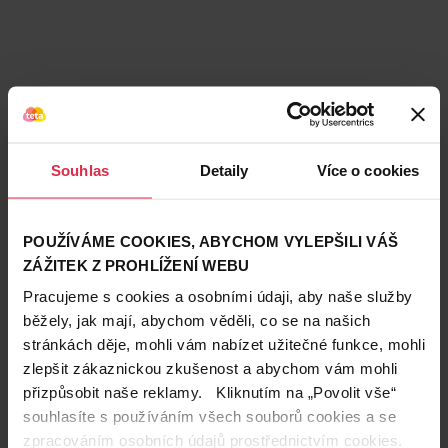
Souhlas
Detaily
Více o cookies
POUŽÍVÁME COOKIES, ABYCHOM VYLEPŠILI VÁŠ
ZÁŽITEK Z PROHLÍŽENÍ WEBU
Pracujeme s cookies a osobními údaji, aby naše služby
běžely, jak mají, abychom věděli, co se na našich
stránkách děje, mohli vám nabízet užitečné funkce, mohli
zlepšit zákaznickou zkušenost a abychom vám mohli
Teta prodejny a služby
přizpůsobit naše reklamy. Kliknutím na „Povolit vše“
souhlasíte s používáním všech souborů cookies a se
zpracováním osobních údajů prostřednictvím cookies.