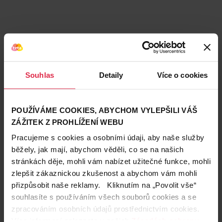
Souhlas
Detaily
Více o cookies
POUŽÍVÁME COOKIES, ABYCHOM VYLEPŠILI VÁŠ
ZÁŽITEK Z PROHLÍŽENÍ WEBU
Pracujeme s cookies a osobními údaji, aby naše služby
běžely, jak mají, abychom věděli, co se na našich
stránkách děje, mohli vám nabízet užitečné funkce, mohli
Teta prodejny a služby
zlepšit zákaznickou zkušenost a abychom vám mohli
přizpůsobit naše reklamy. Kliknutím na „Povolit vše“
souhlasíte s používáním všech souborů cookies a se
zpracováním osobních údajů prostřednictvím cookies.
Více informací naleznete v našich
Zásadách ochrany