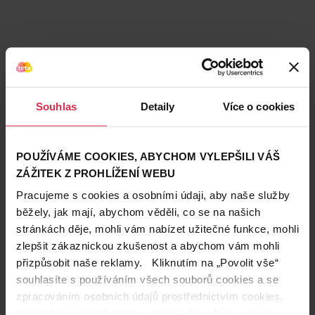
Souhlas
Detaily
Více o cookies
POUŽÍVÁME COOKIES, ABYCHOM VYLEPŠILI VÁŠ
ZÁŽITEK Z PROHLÍŽENÍ WEBU
Pracujeme s cookies a osobními údaji, aby naše služby
běžely, jak mají, abychom věděli, co se na našich
stránkách děje, mohli vám nabízet užitečné funkce, mohli
Teta prodejny a služby
zlepšit zákaznickou zkušenost a abychom vám mohli
přizpůsobit naše reklamy. Kliknutím na „Povolit vše“
souhlasíte s používáním všech souborů cookies a se
zpracováním osobních údajů prostřednictvím cookies.
Více informací naleznete v našich
Zásadách ochrany