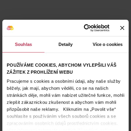
Souhlas
Detaily
Více o cookies
POUŽÍVÁME COOKIES, ABYCHOM VYLEPŠILI VÁŠ
ZÁŽITEK Z PROHLÍŽENÍ WEBU
Pracujeme s cookies a osobními údaji, aby naše služby
běžely, jak mají, abychom věděli, co se na našich
stránkách děje, mohli vám nabízet užitečné funkce, mohli
Teta prodejny a služby
zlepšit zákaznickou zkušenost a abychom vám mohli
přizpůsobit naše reklamy. Kliknutím na „Povolit vše“
souhlasíte s používáním všech souborů cookies a se
zpracováním osobních údajů prostřednictvím cookies.
Více informací naleznete v našich
Zásadách ochrany