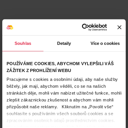
Souhlas
Detaily
Více o cookies
POUŽÍVÁME COOKIES, ABYCHOM VYLEPŠILI VÁŠ
ZÁŽITEK Z PROHLÍŽENÍ WEBU
Pracujeme s cookies a osobními údaji, aby naše služby
běžely, jak mají, abychom věděli, co se na našich
stránkách děje, mohli vám nabízet užitečné funkce, mohli
Teta prodejny a služby
zlepšit zákaznickou zkušenost a abychom vám mohli
přizpůsobit naše reklamy. Kliknutím na „Povolit vše“
souhlasíte s používáním všech souborů cookies a se
zpracováním osobních údajů prostřednictvím cookies.
Více informací naleznete v našich
Zásadách ochrany