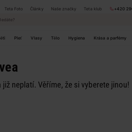
Teta Foto
Články
Naše značky
Teta klub
+420 29
ěti
Pleť
Vlasy
Tělo
Hygiena
Krása a parfémy
ivea
 již neplatí. Věříme, že si vyberete jinou!