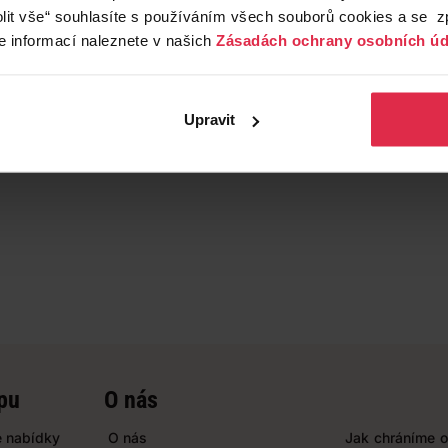
lit vše“ souhlasíte s používáním všech souborů cookies a se 
e informací naleznete v našich
Zásadách ochrany osobních úd
Upravit
pu
O nás
 nabídky
O nás
Jak chráníme o