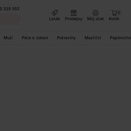
6 335 552
0
Leták
Prodejny
Můj účet
Košík
Muži
Péče o zdraví
Potraviny
Mazlíčci
Papírnictv