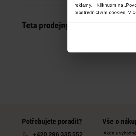
reklamy. Kliknutím na „Povo
prostřednictvím cookies. Víc
Teta prodejny a služby
Potřebujete poradit?
Vše o náku
Akce a výhodné
+420 296 335 552