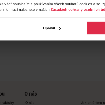
lit vše“ souhlasíte s používáním všech souborů cookies a se 
e informací naleznete v našich
Zásadách ochrany osobních úd
Upravit
pu
O nás
 nabídky
O nás
Jak chráníme o