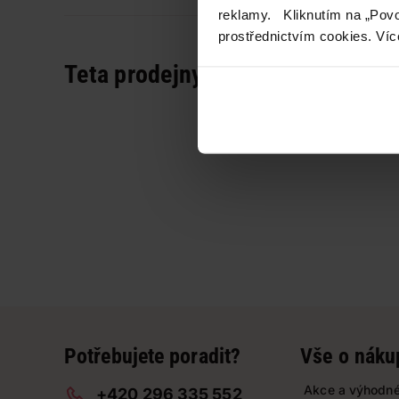
reklamy. Kliknutím na „Povo
prostřednictvím cookies. Víc
Teta prodejny a služby
Potřebujete poradit?
Vše o náku
Akce a výhodné
+420 296 335 552