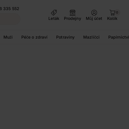
6 335 552
0
Leták
Prodejny
Můj účet
Košík
Muži
Péče o zdraví
Potraviny
Mazlíčci
Papírnictv