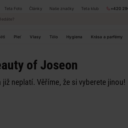
Teta Foto
Články
Naše značky
Teta klub
+420 29
ěti
Pleť
Vlasy
Tělo
Hygiena
Krása a parfémy
eauty of Joseon
 již neplatí. Věříme, že si vyberete jinou!