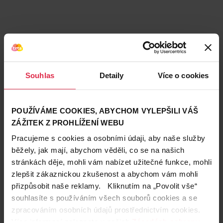
Souhlas
Detaily
Více o cookies
POUŽÍVÁME COOKIES, ABYCHOM VYLEPŠILI VÁŠ
ZÁŽITEK Z PROHLÍŽENÍ WEBU
Pracujeme s cookies a osobními údaji, aby naše služby
běžely, jak mají, abychom věděli, co se na našich
stránkách děje, mohli vám nabízet užitečné funkce, mohli
Teta prodejny a služby
zlepšit zákaznickou zkušenost a abychom vám mohli
přizpůsobit naše reklamy. Kliknutím na „Povolit vše“
souhlasíte s používáním všech souborů cookies a se
zpracováním osobních údajů prostřednictvím cookies.
Více informací naleznete v našich
Zásadách ochrany