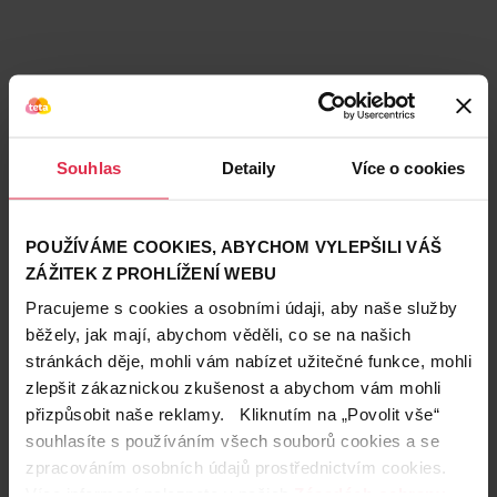
Souhlas
Detaily
Více o cookies
POUŽÍVÁME COOKIES, ABYCHOM VYLEPŠILI VÁŠ
ZÁŽITEK Z PROHLÍŽENÍ WEBU
Pracujeme s cookies a osobními údaji, aby naše služby
běžely, jak mají, abychom věděli, co se na našich
stránkách děje, mohli vám nabízet užitečné funkce, mohli
Teta prodejny a služby
zlepšit zákaznickou zkušenost a abychom vám mohli
přizpůsobit naše reklamy. Kliknutím na „Povolit vše“
souhlasíte s používáním všech souborů cookies a se
zpracováním osobních údajů prostřednictvím cookies.
Více informací naleznete v našich
Zásadách ochrany