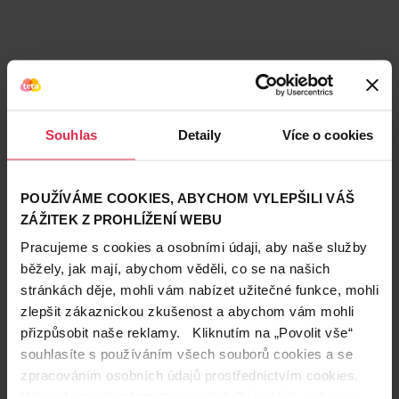
Souhlas
Detaily
Více o cookies
POUŽÍVÁME COOKIES, ABYCHOM VYLEPŠILI VÁŠ
ZÁŽITEK Z PROHLÍŽENÍ WEBU
Pracujeme s cookies a osobními údaji, aby naše služby
běžely, jak mají, abychom věděli, co se na našich
stránkách děje, mohli vám nabízet užitečné funkce, mohli
Teta prodejny a služby
zlepšit zákaznickou zkušenost a abychom vám mohli
přizpůsobit naše reklamy. Kliknutím na „Povolit vše“
souhlasíte s používáním všech souborů cookies a se
zpracováním osobních údajů prostřednictvím cookies.
Více informací naleznete v našich
Zásadách ochrany