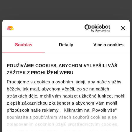
Souhlas
Detaily
Více o cookies
POUŽÍVÁME COOKIES, ABYCHOM VYLEPŠILI VÁŠ
ZÁŽITEK Z PROHLÍŽENÍ WEBU
Pracujeme s cookies a osobními údaji, aby naše služby
běžely, jak mají, abychom věděli, co se na našich
stránkách děje, mohli vám nabízet užitečné funkce, mohli
Teta prodejny a služby
zlepšit zákaznickou zkušenost a abychom vám mohli
přizpůsobit naše reklamy. Kliknutím na „Povolit vše“
souhlasíte s používáním všech souborů cookies a se
zpracováním osobních údajů prostřednictvím cookies.
Více informací naleznete v našich
Zásadách ochrany