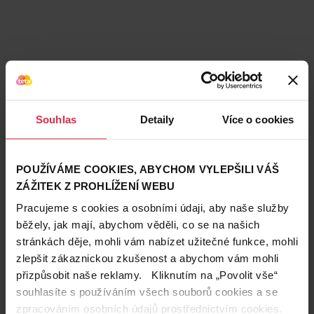
Souhlas
Detaily
Více o cookies
POUŽÍVÁME COOKIES, ABYCHOM VYLEPŠILI VÁŠ
ZÁŽITEK Z PROHLÍŽENÍ WEBU
Pracujeme s cookies a osobními údaji, aby naše služby
běžely, jak mají, abychom věděli, co se na našich
stránkách děje, mohli vám nabízet užitečné funkce, mohli
zlepšit zákaznickou zkušenost a abychom vám mohli
Teta prodejny a služby
přizpůsobit naše reklamy. Kliknutím na „Povolit vše“
souhlasíte s používáním všech souborů cookies a se
zpracováním osobních údajů prostřednictvím cookies.