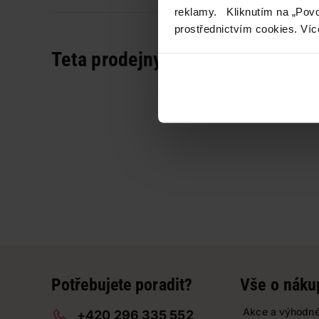
reklamy. Kliknutím na „Povo
prostřednictvím cookies. Víc
Teta prodejny a služby
Potřebujete poradit?
Vše o náku
Akce a výhodné
+420 296 335 552