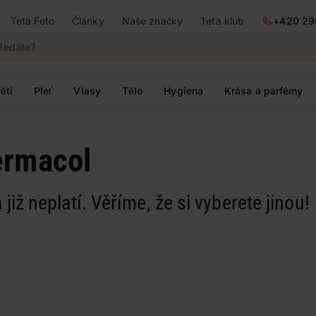
Teta Foto
Články
Naše značky
Teta klub
+420 29
ěti
Pleť
Vlasy
Tělo
Hygiena
Krása a parfémy
ermacol
 již neplatí. Věříme, že si vyberete jinou!