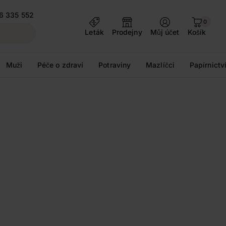
6 335 552
0
Leták
Prodejny
Můj účet
Košík
Muži
Péče o zdraví
Potraviny
Mazlíčci
Papírnictv