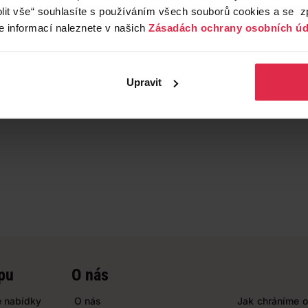
lit vše“ souhlasíte s používáním všech souborů cookies a se 
e informací naleznete v našich
Zásadách ochrany osobních úd
Upravit
pu
O nás
 nabídky
O nás
Jak chráníme o