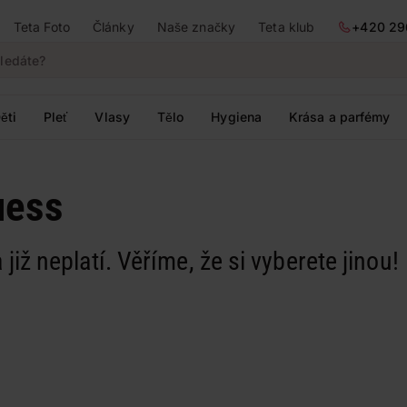
Teta Foto
Články
Naše značky
Teta klub
+420 29
ěti
Pleť
Vlasy
Tělo
Hygiena
Krása a parfémy
uess
 již neplatí. Věříme, že si vyberete jinou!