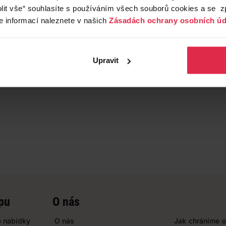
lit vše“ souhlasíte s používáním všech souborů cookies a se 
e informací naleznete v našich
Zásadách ochrany osobních úd
Upravit
pu
O nás
 nabídky
O nás
Jak chráníme o