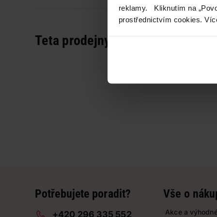
reklamy. Kliknutím na „Povo
prostřednictvím cookies. Víc
Teta prodejny a služby
Potřebujete poradit?
Vše o náku
Akce a výhodné
+420 296 335 552