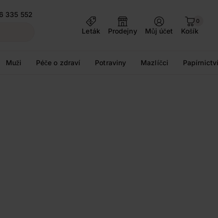
6 335 552
0
Leták
Prodejny
Můj účet
Košík
Muži
Péče o zdraví
Potraviny
Mazlíčci
Papírnictv