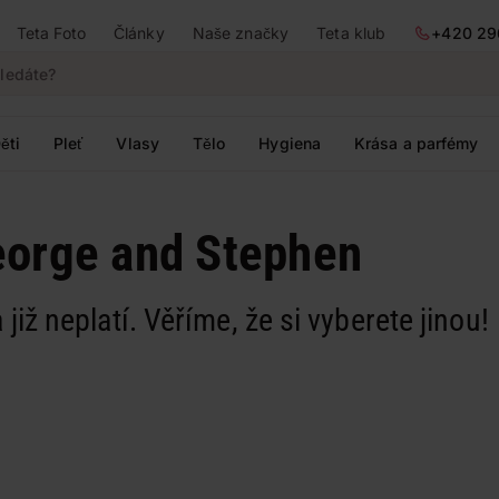
Teta Foto
Články
Naše značky
Teta klub
+420 29
ěti
Pleť
Vlasy
Tělo
Hygiena
Krása a parfémy
eorge and Stephen
 již neplatí. Věříme, že si vyberete jinou!