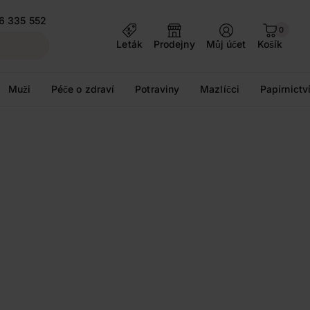
6 335 552
0
Leták
Prodejny
Můj účet
Košík
Muži
Péče o zdraví
Potraviny
Mazlíčci
Papírnictv