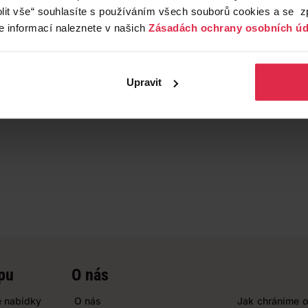
lit vše“ souhlasíte s používáním všech souborů cookies a se 
e informací naleznete v našich
Zásadách ochrany osobních úd
Upravit
pu
O nás
 nabídky
O nás
Jak chráníme o