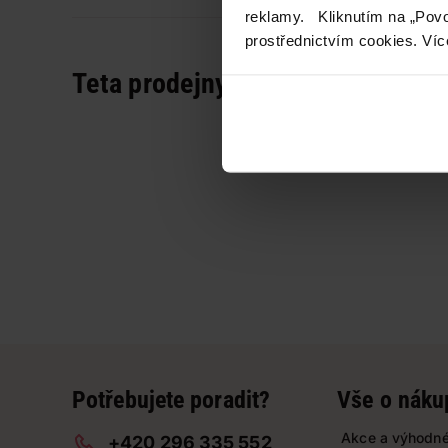
reklamy. Kliknutím na „Povo
prostřednictvím cookies. Víc
Teta prodejny a služby
Potřebujete poradit?
Vše o náku
Akce a výhodné
+420 296 335 552