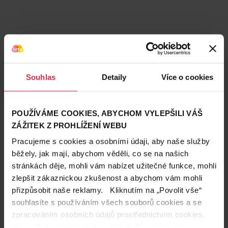
Souhlas
Detaily
Více o cookies
POUŽÍVÁME COOKIES, ABYCHOM VYLEPŠILI VÁŠ
ZÁŽITEK Z PROHLÍŽENÍ WEBU
Pracujeme s cookies a osobními údaji, aby naše služby
běžely, jak mají, abychom věděli, co se na našich
stránkách děje, mohli vám nabízet užitečné funkce, mohli
Teta prodejny a služby
zlepšit zákaznickou zkušenost a abychom vám mohli
přizpůsobit naše reklamy. Kliknutím na „Povolit vše“
souhlasíte s používáním všech souborů cookies a se
zpracováním osobních údajů prostřednictvím cookies.
Více informací naleznete v našich
Zásadách ochrany