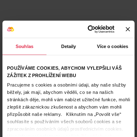
Souhlas
Detaily
Více o cookies
POUŽÍVÁME COOKIES, ABYCHOM VYLEPŠILI VÁŠ
ZÁŽITEK Z PROHLÍŽENÍ WEBU
Pracujeme s cookies a osobními údaji, aby naše služby
běžely, jak mají, abychom věděli, co se na našich
stránkách děje, mohli vám nabízet užitečné funkce, mohli
Teta prodejny a služby
zlepšit zákaznickou zkušenost a abychom vám mohli
přizpůsobit naše reklamy. Kliknutím na „Povolit vše“
souhlasíte s používáním všech souborů cookies a se
zpracováním osobních údajů prostřednictvím cookies.
Více informací naleznete v našich
Zásadách ochrany