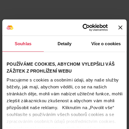
Souhlas
Detaily
Více o cookies
POUŽÍVÁME COOKIES, ABYCHOM VYLEPŠILI VÁŠ
ZÁŽITEK Z PROHLÍŽENÍ WEBU
Pracujeme s cookies a osobními údaji, aby naše služby
běžely, jak mají, abychom věděli, co se na našich
stránkách děje, mohli vám nabízet užitečné funkce, mohli
Teta prodejny a služby
zlepšit zákaznickou zkušenost a abychom vám mohli
přizpůsobit naše reklamy. Kliknutím na „Povolit vše“
souhlasíte s používáním všech souborů cookies a se
zpracováním osobních údajů prostřednictvím cookies.
Více informací naleznete v našich
Zásadách ochrany