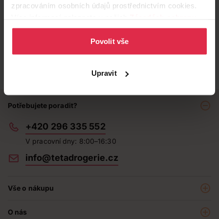
zpracováním osobních údajů prostřednictvím cookies.
Více informací naleznete v našich
Zásadách ochrany
osobních údajů
.
Povolit vše
Upravit
Potřebujete poradit?
+420 296 335 552
V pracovní dny: 8:00–16:30
info@tetadrogerie.cz
Vše o nákupu
Akce a výhodné nabídky
O nás