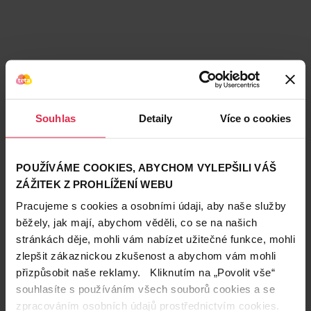
Souhlas
Detaily
Více o cookies
POUŽÍVÁME COOKIES, ABYCHOM VYLEPŠILI VÁŠ
ZÁŽITEK Z PROHLÍŽENÍ WEBU
Pracujeme s cookies a osobními údaji, aby naše služby
běžely, jak mají, abychom věděli, co se na našich
stránkách děje, mohli vám nabízet užitečné funkce, mohli
zlepšit zákaznickou zkušenost a abychom vám mohli
Teta prodejny a služby
přizpůsobit naše reklamy. Kliknutím na „Povolit vše“
souhlasíte s používáním všech souborů cookies a se
zpracováním osobních údajů prostřednictvím cookies.