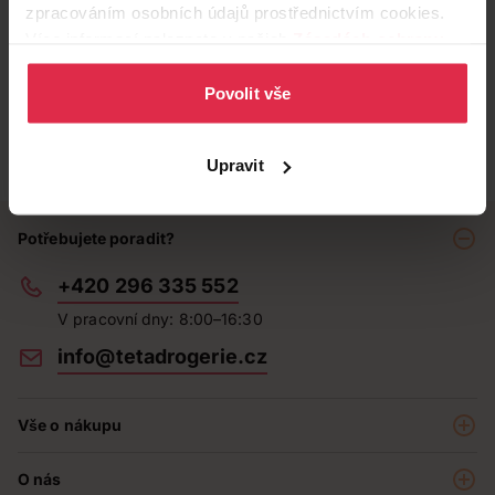
zpracováním osobních údajů prostřednictvím cookies.
Více informací naleznete v našich
Zásadách ochrany
osobních údajů
.
Povolit vše
Upravit
Potřebujete poradit?
+420 296 335 552
V pracovní dny: 8:00–16:30
info@tetadrogerie.cz
Vše o nákupu
Akce a výhodné nabídky
O nás