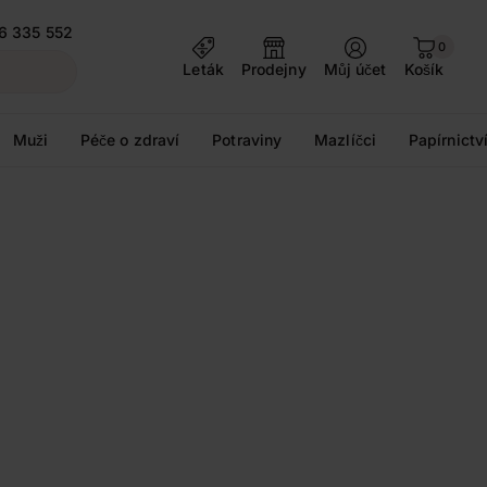
6 335 552
0
Leták
Prodejny
Můj účet
Košík
Muži
Péče o zdraví
Potraviny
Mazlíčci
Papírnictv