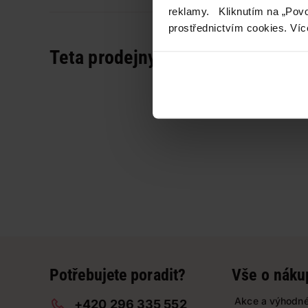
reklamy. Kliknutím na „Povo
prostřednictvím cookies. Víc
Teta prodejny a služby
Potřebujete poradit?
Vše o náku
Akce a výhodné
+420 296 335 552