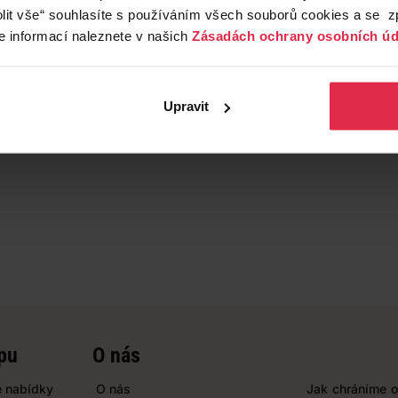
lit vše“ souhlasíte s používáním všech souborů cookies a se 
e informací naleznete v našich
Zásadách ochrany osobních úd
Upravit
pu
O nás
 nabídky
O nás
Jak chráníme o