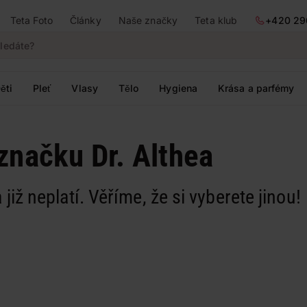
Teta Foto
Články
Naše značky
Teta klub
+420 29
ěti
Pleť
Vlasy
Tělo
Hygiena
Krása a parfémy
značku Dr. Althea
 již neplatí. Věříme, že si vyberete jinou!