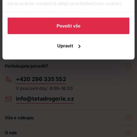
zpracováním osobních údajů prostřednictvím cookies.
Více informací naleznete v našich
Zásadách ochrany
osobních údajů
.
Povolit vše
Upravit
Potřebujete poradit?
+420 296 335 552
V pracovní dny: 8:00–16:30
info@tetadrogerie.cz
Vše o nákupu
Akce a výhodné nabídky
O nás