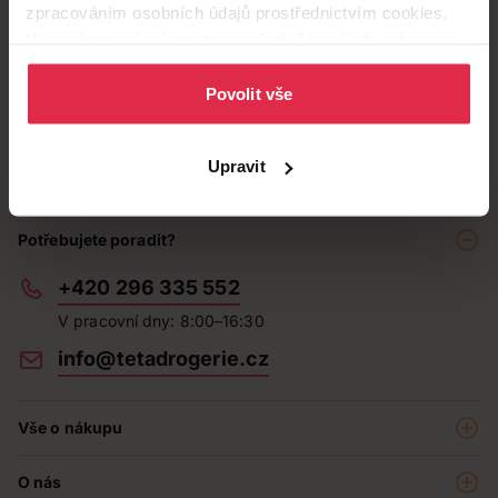
zpracováním osobních údajů prostřednictvím cookies.
Více informací naleznete v našich
Zásadách ochrany
osobních údajů
.
Povolit vše
Upravit
Potřebujete poradit?
+420 296 335 552
V pracovní dny: 8:00–16:30
info@tetadrogerie.cz
Vše o nákupu
Akce a výhodné nabídky
O nás