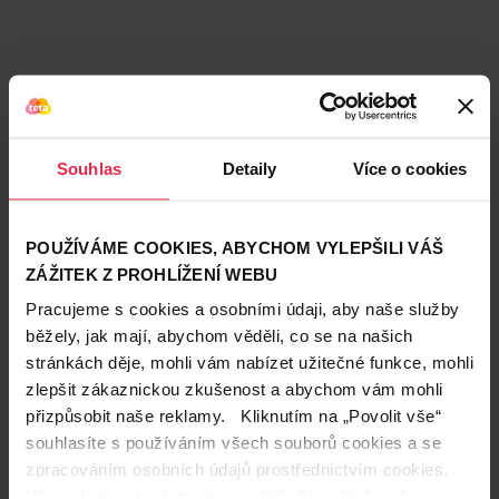
Souhlas
Detaily
Více o cookies
POUŽÍVÁME COOKIES, ABYCHOM VYLEPŠILI VÁŠ
ZÁŽITEK Z PROHLÍŽENÍ WEBU
Pracujeme s cookies a osobními údaji, aby naše služby
běžely, jak mají, abychom věděli, co se na našich
stránkách děje, mohli vám nabízet užitečné funkce, mohli
Teta prodejny a služby
zlepšit zákaznickou zkušenost a abychom vám mohli
přizpůsobit naše reklamy. Kliknutím na „Povolit vše“
souhlasíte s používáním všech souborů cookies a se
zpracováním osobních údajů prostřednictvím cookies.
Více informací naleznete v našich
Zásadách ochrany