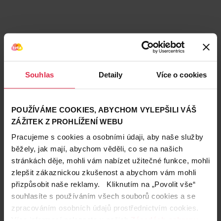
Souhlas
Detaily
Více o cookies
POUŽÍVÁME COOKIES, ABYCHOM VYLEPŠILI VÁŠ
ZÁŽITEK Z PROHLÍŽENÍ WEBU
Pracujeme s cookies a osobními údaji, aby naše služby
běžely, jak mají, abychom věděli, co se na našich
stránkách děje, mohli vám nabízet užitečné funkce, mohli
Teta prodejny a služby
zlepšit zákaznickou zkušenost a abychom vám mohli
přizpůsobit naše reklamy. Kliknutím na „Povolit vše“
souhlasíte s používáním všech souborů cookies a se
zpracováním osobních údajů prostřednictvím cookies.
Více informací naleznete v našich
Zásadách ochrany