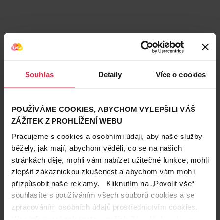
Souhlas
Detaily
Více o cookies
POUŽÍVÁME COOKIES, ABYCHOM VYLEPŠILI VÁŠ
ZÁŽITEK Z PROHLÍŽENÍ WEBU
Pracujeme s cookies a osobními údaji, aby naše služby
běžely, jak mají, abychom věděli, co se na našich
stránkách děje, mohli vám nabízet užitečné funkce, mohli
Teta prodejny a služby
zlepšit zákaznickou zkušenost a abychom vám mohli
přizpůsobit naše reklamy. Kliknutím na „Povolit vše“
souhlasíte s používáním všech souborů cookies a se
zpracováním osobních údajů prostřednictvím cookies.
Více informací naleznete v našich
Zásadách ochrany