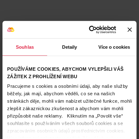
Souhlas
Detaily
Více o cookies
POUŽÍVÁME COOKIES, ABYCHOM VYLEPŠILI VÁŠ
ZÁŽITEK Z PROHLÍŽENÍ WEBU
Pracujeme s cookies a osobními údaji, aby naše služby
běžely, jak mají, abychom věděli, co se na našich
stránkách děje, mohli vám nabízet užitečné funkce, mohli
Teta prodejny a služby
zlepšit zákaznickou zkušenost a abychom vám mohli
přizpůsobit naše reklamy. Kliknutím na „Povolit vše“
souhlasíte s používáním všech souborů cookies a se
zpracováním osobních údajů prostřednictvím cookies.
Více informací naleznete v našich
Zásadách ochrany