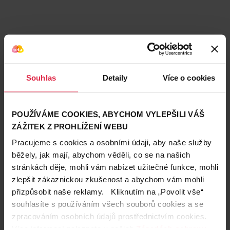
Souhlas
Detaily
Více o cookies
POUŽÍVÁME COOKIES, ABYCHOM VYLEPŠILI VÁŠ
ZÁŽITEK Z PROHLÍŽENÍ WEBU
Pracujeme s cookies a osobními údaji, aby naše služby
běžely, jak mají, abychom věděli, co se na našich
stránkách děje, mohli vám nabízet užitečné funkce, mohli
Teta prodejny a služby
zlepšit zákaznickou zkušenost a abychom vám mohli
přizpůsobit naše reklamy. Kliknutím na „Povolit vše“
souhlasíte s používáním všech souborů cookies a se
zpracováním osobních údajů prostřednictvím cookies.
Více informací naleznete v našich
Zásadách ochrany