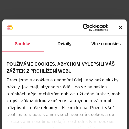
Souhlas
Detaily
Více o cookies
POUŽÍVÁME COOKIES, ABYCHOM VYLEPŠILI VÁŠ
ZÁŽITEK Z PROHLÍŽENÍ WEBU
Pracujeme s cookies a osobními údaji, aby naše služby
běžely, jak mají, abychom věděli, co se na našich
stránkách děje, mohli vám nabízet užitečné funkce, mohli
Teta prodejny a služby
zlepšit zákaznickou zkušenost a abychom vám mohli
přizpůsobit naše reklamy. Kliknutím na „Povolit vše“
souhlasíte s používáním všech souborů cookies a se
zpracováním osobních údajů prostřednictvím cookies.
Více informací naleznete v našich
Zásadách ochrany