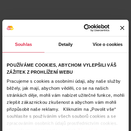
Souhlas
Detaily
Více o cookies
POUŽÍVÁME COOKIES, ABYCHOM VYLEPŠILI VÁŠ
ZÁŽITEK Z PROHLÍŽENÍ WEBU
Pracujeme s cookies a osobními údaji, aby naše služby
běžely, jak mají, abychom věděli, co se na našich
stránkách děje, mohli vám nabízet užitečné funkce, mohli
Teta prodejny a služby
zlepšit zákaznickou zkušenost a abychom vám mohli
přizpůsobit naše reklamy. Kliknutím na „Povolit vše“
souhlasíte s používáním všech souborů cookies a se
zpracováním osobních údajů prostřednictvím cookies.
Více informací naleznete v našich
Zásadách ochrany