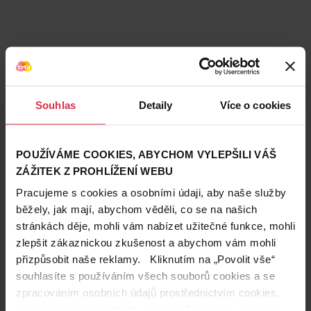
Souhlas
Detaily
Více o cookies
POUŽÍVÁME COOKIES, ABYCHOM VYLEPŠILI VÁŠ
ZÁŽITEK Z PROHLÍŽENÍ WEBU
Pracujeme s cookies a osobními údaji, aby naše služby
běžely, jak mají, abychom věděli, co se na našich
stránkách děje, mohli vám nabízet užitečné funkce, mohli
Teta prodejny a služby
zlepšit zákaznickou zkušenost a abychom vám mohli
přizpůsobit naše reklamy. Kliknutím na „Povolit vše“
souhlasíte s používáním všech souborů cookies a se
zpracováním osobních údajů prostřednictvím cookies.
Více informací naleznete v našich
Zásadách ochrany