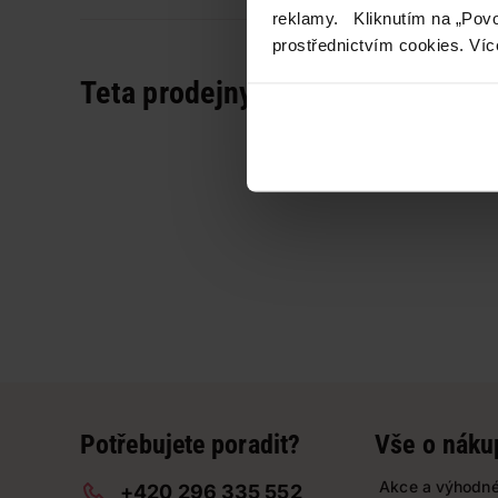
reklamy. Kliknutím na „Povo
prostřednictvím cookies. Víc
Teta prodejny a služby
Potřebujete poradit?
Vše o náku
Akce a výhodné
+420 296 335 552