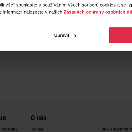
lit vše“ souhlasíte s používáním všech souborů cookies a se 
e informací naleznete v našich
Zásadách ochrany osobních úd
Upravit
pu
O nás
 nabídky
O nás
Jak chráníme o