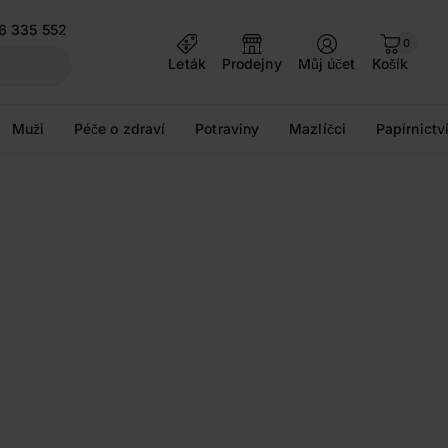
6 335 552
0
Leták
Prodejny
Můj účet
Košík
Muži
Péče o zdraví
Potraviny
Mazlíčci
Papírnictv