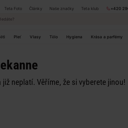
Teta Foto
Články
Naše značky
Teta klub
+420 29
ěti
Pleť
Vlasy
Tělo
Hygiena
Krása a parfémy
eekanne
 již neplatí. Věříme, že si vyberete jinou!