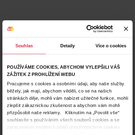
Souhlas
Detaily
Více o cookies
POUŽÍVÁME COOKIES, ABYCHOM VYLEPŠILI VÁŠ
ZÁŽITEK Z PROHLÍŽENÍ WEBU
Pracujeme s cookies a osobními údaji, aby naše služby
běžely, jak mají, abychom věděli, co se na našich
stránkách děje, mohli vám nabízet užitečné funkce, mohli
Teta prodejny a služby
zlepšit zákaznickou zkušenost a abychom vám mohli
přizpůsobit naše reklamy. Kliknutím na „Povolit vše“
souhlasíte s používáním všech souborů cookies a se
zpracováním osobních údajů prostřednictvím cookies.
Více informací naleznete v našich
Zásadách ochrany