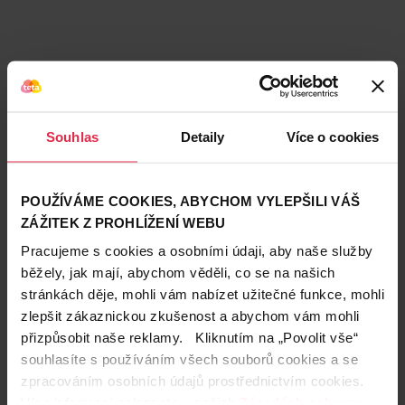
Souhlas
Detaily
Více o cookies
POUŽÍVÁME COOKIES, ABYCHOM VYLEPŠILI VÁŠ
ZÁŽITEK Z PROHLÍŽENÍ WEBU
Pracujeme s cookies a osobními údaji, aby naše služby
běžely, jak mají, abychom věděli, co se na našich
stránkách děje, mohli vám nabízet užitečné funkce, mohli
Teta prodejny a služby
zlepšit zákaznickou zkušenost a abychom vám mohli
přizpůsobit naše reklamy. Kliknutím na „Povolit vše“
souhlasíte s používáním všech souborů cookies a se
zpracováním osobních údajů prostřednictvím cookies.
Více informací naleznete v našich
Zásadách ochrany