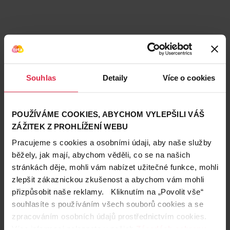
Souhlas
Detaily
Více o cookies
POUŽÍVÁME COOKIES, ABYCHOM VYLEPŠILI VÁŠ
ZÁŽITEK Z PROHLÍŽENÍ WEBU
Pracujeme s cookies a osobními údaji, aby naše služby
běžely, jak mají, abychom věděli, co se na našich
stránkách děje, mohli vám nabízet užitečné funkce, mohli
Teta prodejny a služby
zlepšit zákaznickou zkušenost a abychom vám mohli
přizpůsobit naše reklamy. Kliknutím na „Povolit vše“
souhlasíte s používáním všech souborů cookies a se
zpracováním osobních údajů prostřednictvím cookies.
Více informací naleznete v našich
Zásadách ochrany