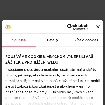
Souhlas
Detaily
Více o cookies
POUŽÍVÁME COOKIES, ABYCHOM VYLEPŠILI VÁŠ
ZÁŽITEK Z PROHLÍŽENÍ WEBU
Pracujeme s cookies a osobními údaji, aby naše služby
běžely, jak mají, abychom věděli, co se na našich
stránkách děje, mohli vám nabízet užitečné funkce, mohli
zlepšit zákaznickou zkušenost a abychom vám mohli
Teta prodejny a služby
přizpůsobit naše reklamy. Kliknutím na „Povolit vše“
souhlasíte s používáním všech souborů cookies a se
zpracováním osobních údajů prostřednictvím cookies.