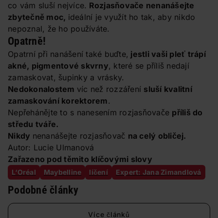
co vám sluší nejvíce.
Rozjasňovače nenanášejte
zbytečně moc,
ideální je využít ho tak, aby nikdo
nepoznal, že ho používáte.
Opatrně!
Opatrní při nanášení také buďte,
jestli vaši pleť trápí
akné, pigmentové skvrny
, které se příliš nedají
zamaskovat, šupinky a vrásky.
Nedokonalostem
víc než rozzáření
sluší kvalitní
zamaskování korektorem
.
Nepřehánějte to s nanesením rozjasňovače
příliš do
středu tváře.
Nikdy
nenanášejte rozjasňovač
na celý obličej.
Autor: Lucie Ulmanová
Zařazeno pod těmito klíčovými slovy
L‘Oréal
Maybelline
líčení
Expert: Jana Zimandlová
Podobné články
Více článků