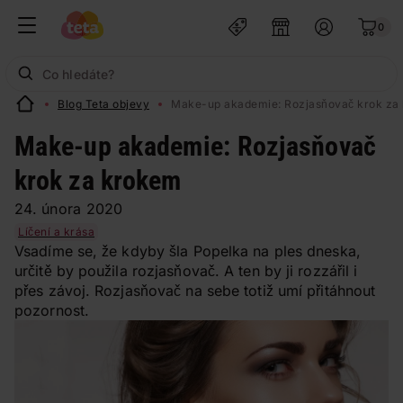
0
Blog Teta objevy
Make-up akademie: Rozjasňovač krok za
Make-up akademie: Rozjasňovač
krok za krokem
24. února 2020
Líčení a krása
Vsadíme se, že kdyby šla Popelka na ples dneska,
určitě by použila rozjasňovač. A ten by ji rozzářil i
přes závoj. Rozjasňovač na sebe totiž umí přitáhnout
pozornost.