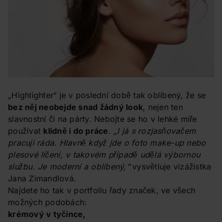
„Highlighter“ je v poslední době tak oblíbený, že se
bez něj neobejde snad žádný look
, nejen ten
slavnostní či na párty. Nebojte se ho v lehké míře
používat
klidně i do práce
.
„I já s rozjasňovačem
pracuji ráda. Hlavně když jde o foto make-up nebo
plesové líčení, v takovém případě udělá výbornou
službu. Je moderní a oblíbený,“
vysvětluje vizážistka
Jana Zimandlová.
Najdete ho tak v portfoliu řady značek, ve všech
možných podobách:
krémový v tyčince,