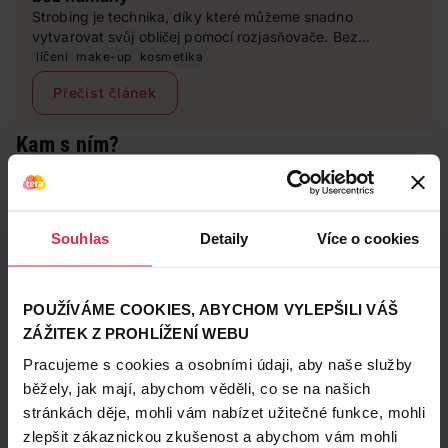
Strobing je technika, díky které můžeme snadno
vytvarovat svůj obličej pomocí rozjasňovače. Bez
složitého konturování a spousty speciálních produktů.
líčení
make-up
kosmetika
Make-up artistka Lucia Hrušková Gibodová radí, jak na
Přečíst článek
to.
Kam s ním?
Rozjasňovač patří nejčastěji:
na horní linii lícních kostí,
na hranu nosu,
Souhlas
Detaily
Více o cookies
nad horní ret,
na nejvyšší bod obočí.
Zohlednit musíte také tvar obličeje,
rozjasňovačem
POUŽÍVÁME COOKIES, ABYCHOM VYLEPŠILI VÁŠ
můžete vykouzlit „svůj ideál“
. Určitě
nenanášejte
ZÁŽITEK Z PROHLÍŽENÍ WEBU
třpyt na místa, od nichž potřebujete pozornost
odpoutat
, například na výrazný nos.
„Když má žena
Pracujeme s cookies a osobními údaji, aby naše služby
naopak krásný rovný nosík, ráda nanáším
běžely, jak mají, abychom věděli, co se na našich
rozjasňovač od špičky po délce nosu, v případě
stránkách děje, mohli vám nabízet užitečné funkce, mohli
nevýrazné brady i na bradu,“
usmívá se Zimandlová
zlepšit zákaznickou zkušenost a abychom vám mohli