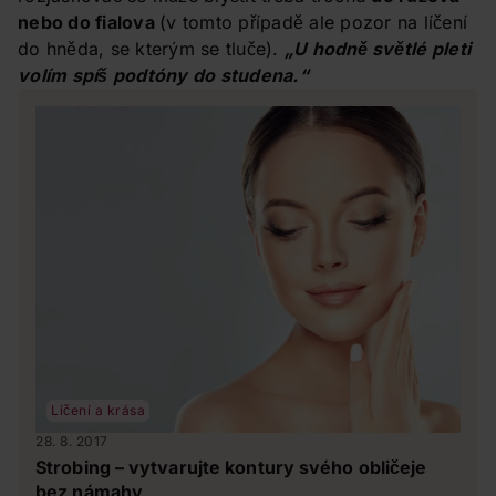
nebo do fialova
(v tomto případě ale pozor na líčení
do hněda, se kterým se tluče).
„U hodně světlé pleti
volím spíš podtóny do studena.“
Líčení a krása
28. 8. 2017
Strobing – vytvarujte kontury svého obličeje
bez námahy