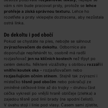
vám s ním bude pracovat prsty, protože se
lehce
prohřeje a získá správnou texturu.
Lehce ho
rozetřete a prsty vklepejte doztracena, aby nezůstala
ostrá linka.
Do dekoltu i pod obočí
Pokud se chystáte na ples, nebojte se sáhnout
zvýrazňovačem do dekoltu
. Odbornice ale
doporučuje nepřehánět to, osobně má radši
rozjasňovač
jen na klíčních kostech
než třpyt po
celém dekoltu. Některé vizážistky s oblibou
rozzáří i
vnitřní koutek oka
– rozjasňovačem nebo
rozjasňujícím očním stínem
. Stejně tak zvýrazní i
místečko
těsně pod obočím
nebo pokračují ze
zmíněné céčkové linie až do trojky – druhou část
céčka vykreslí po vnější hraně obličeje (zlehka) a
zajedou těsně pod linii brady (na spodní čelisti).
V úvahu stojí i linie pod vlasy. Časem sami zjistíte,