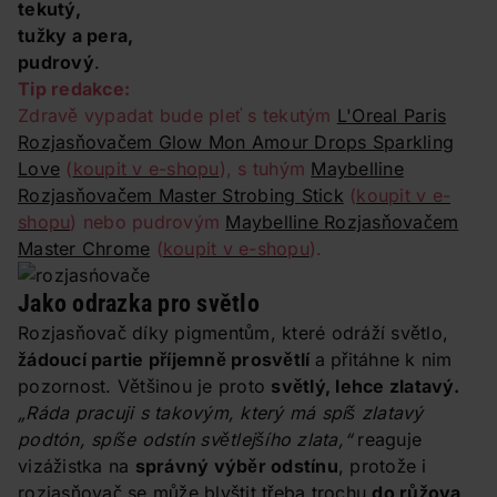
tekutý,
tužky a pera,
pudrový
.
Tip redakce:
Zdravě vypadat bude pleť s tekutým
L'Oreal Paris
Rozjasňovačem Glow Mon Amour Drops Sparkling
Love
(
koupit v e-shopu
), s tuhým
Maybelline
Rozjasňovačem Master Strobing Stick
(
koupit v e-
shopu
) nebo pudrovým
Maybelline Rozjasňovačem
Master Chrome
(
koupit v e-shopu
).
Jako odrazka pro světlo
Rozjasňovač díky pigmentům, které odráží světlo,
žádoucí partie příjemně prosvětlí
a přitáhne k nim
pozornost. Většinou je proto
světlý, lehce zlatavý.
„Ráda pracuji s takovým, který má spíš zlatavý
podtón, spíše odstín světlejšího zlata,“
reaguje
vizážistka na
správný výběr odstínu
, protože i
rozjasňovač se může blyštit třeba trochu
do růžova