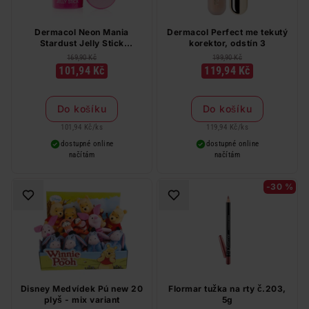
Dermacol Neon Mania
Dermacol Perfect me tekutý
Stardust Jelly Stick
korektor, odstín 3
rozjasňovač č.1 Bloom 8 g
169,90 Kč
199,90 Kč
101,94 Kč
119,94 Kč
Do košíku
Do košíku
101,94 Kč
/
ks
119,94 Kč
/
ks
dostupné online
dostupné online
načítám
načítám
-30 %
Disney Medvídek Pú new 20
Flormar tužka na rty č.203,
plyš - mix variant
5g