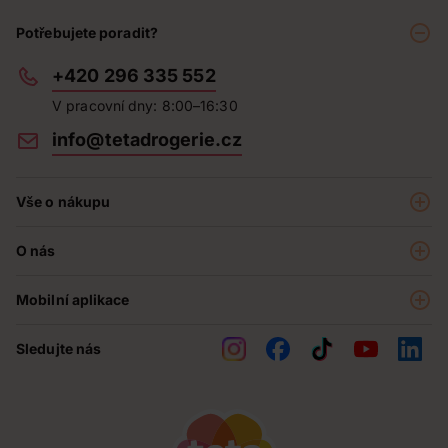
Potřebujete poradit?
+420 296 335 552
V pracovní dny: 8:00–16:30
info@tetadrogerie.cz
Vše o nákupu
Akce a výhodné nabídky
O nás
Teta klub
O nás
Prodejny
Mobilní aplikace
Kariéra - aktuální nabídka
O e-shopu
Teta pomáhá
Sledujte nás
Obchodní podmínky
Historie
Reklamační řád
Jak chráníme osobní údaje
Nejčastější otázky