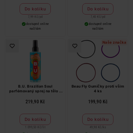
Do košíku
Do košíku
7,99 Kč
/
pd
7,40 Kč
/
pd
dostupné online
dostupné online
načítám
načítám
Naše značka
B.U. Brazilian Soul
Beau Fly Gumičky proti vším
parfémovaný sprej na tělo a
4 ks
vlasy 200 ml
219,90 Kč
199,90 Kč
Do košíku
Do košíku
1 099,50 Kč
/
lit
49,98 Kč
/
ks