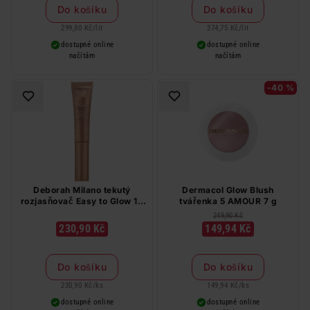
Do košíku
Do košíku
299,80 Kč
/
lit
374,75 Kč
/
lit
dostupné online
dostupné online
načítám
načítám
-40 %
Deborah Milano tekutý
Dermacol Glow Blush
rozjasňovač Easy to Glow 12
tvářenka 5 AMOUR 7 g
ml
249,90 Kč
230,90 Kč
149,94 Kč
Do košíku
Do košíku
230,90 Kč
/
ks
149,94 Kč
/
ks
dostupné online
dostupné online