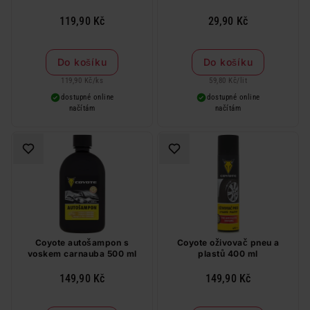
119,90 Kč
29,90 Kč
Do košíku
Do košíku
119,90 Kč
/
ks
59,80 Kč
/
lit
dostupné online
dostupné online
načítám
načítám
Coyote autošampon s
Coyote oživovač pneu a
voskem carnauba 500 ml
plastů 400 ml
149,90 Kč
149,90 Kč