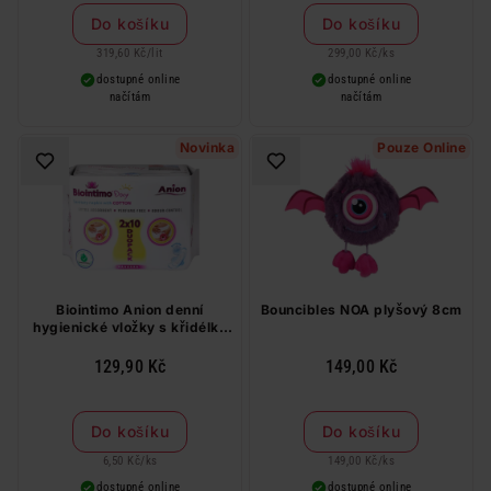
Do košíku
Do košíku
319,60 Kč
/
lit
299,00 Kč
/
ks
dostupné online
dostupné online
načítám
načítám
Novinka
Pouze Online
Biointimo Anion denní
Bouncibles NOA plyšový 8cm
hygienické vložky s křidélky
20 ks
129,90 Kč
149,00 Kč
Do košíku
Do košíku
6,50 Kč
/
ks
149,00 Kč
/
ks
dostupné online
dostupné online