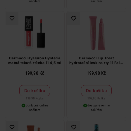
načítám
načítám
Dermacol Hyaluron Hysteria
Dermacol Lip Treat
matná tekutá rtěnka 11 4,5 ml
hydratační lesk na rty 11 Fairy
Kiss 10 ml
199,90 Kč
199,90 Kč
Do košíku
Do košíku
199,90 Kč
/
ks
199,90 Kč
/
ks
dostupné online
dostupné online
načítám
načítám