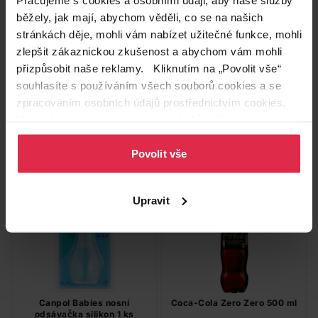
běžely, jak mají, abychom věděli, co se na našich
stránkách děje, mohli vám nabízet užitečné funkce, mohli
Canpol Babies chladicí
Canpol Babies láhev Junior
zlepšit zákaznickou zkušenost a abychom vám mohli
kousátko ve tvaru růžového
modrá 400 ml
srdíčka
přizpůsobit naše reklamy. Kliknutím na „Povolit vše“
129,90 Kč
239,90 Kč
souhlasíte s používáním všech souborů cookies a se
zpracováním osobních údajů prostřednictvím cookies.
Do košíku
Do košíku
Více informací naleznete v našich
Zásadách ochrany
osobních údajů
.
129,90 Kč
/
ks
239,90 Kč
/
ks
Povolit vše
dostupné online
dostupné online
načítám
načítám
Upravit
Canpol Babies nosní
Coca-Cola Zero Zero 500 ml
odsávačka silikon 1 ks