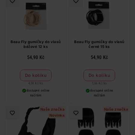
Beau Fly gumičky do vlasů
Beau Fly gumičky do vlasů
béžové 12 ks
černé 15 ks
54,90 Kč
54,90 Kč
Do košíku
Do košíku
4,58 Kč
/
ks
3,66 Kč
/
ks
dostupné online
dostupné online
načítám
načítám
Naše značka
Naše značka
Novinka