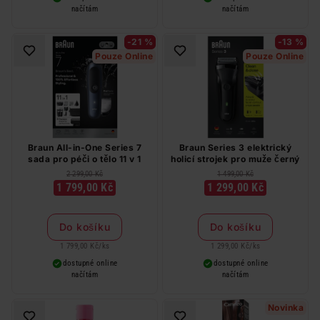
načítám
načítám
-21 %
-13 %
Pouze Online
Pouze Online
Braun All-in-One Series 7
Braun Series 3 elektrický
sada pro péči o tělo 11 v 1
holicí strojek pro muže černý
2 299,00 Kč
1 499,00 Kč
1 799,00 Kč
1 299,00 Kč
Do košíku
Do košíku
1 799,00 Kč
/
ks
1 299,00 Kč
/
ks
dostupné online
dostupné online
načítám
načítám
Novinka