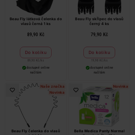
Beau Fly látková čelenka do
Beau Fly skřipec do vlasů
vlasů černá 1 ks
černý 4 ks
89,90 Kč
79,90 Kč
Do košíku
Do košíku
89,90 Kč
/
ks
19,98 Kč
/
ks
dostupné online
dostupné online
načítám
načítám
Naše značka
Novinka
Novinka
Beau Fly čelenka do vlasů
Bella Medica Panty Normal