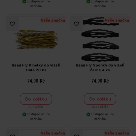
dostupné online
dostupné online
načítám
načítám
Naše značka
Naše značka
Beau Fly Pinetky do vlasů
Beau Fly Sponky do vlasů
zlaté 20 ks
černé 4 ks
74,90 Kč
74,90 Kč
Do košíku
Do košíku
3,75 Kč
/
ks
18,73 Kč
/
ks
dostupné online
dostupné online
načítám
načítám
Naše značka
Naše značka