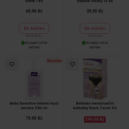
vlnitá 1 ks
slipové vložky 12 ks
69,90 Kč
39,90 Kč
Do košíku
Do košíku
69,90 Kč
/
ks
3,33 Kč
/
ks
dostupné online
dostupné online
načítám
načítám
Novinka
Bella Sensitive intimní mycí
Bellinda menstruační
emulze 250 ml
kalhotky Basic černé XS
79,90 Kč
299,00 Kč