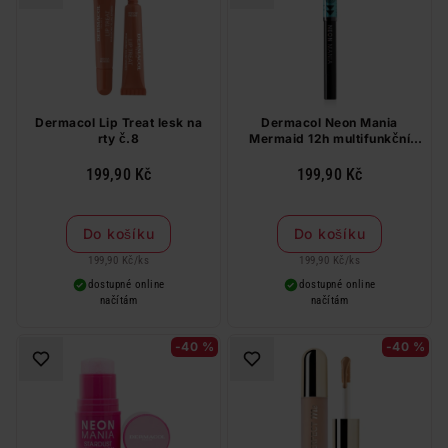
Dermacol Lip Treat lesk na
Dermacol Neon Mania
rty č.8
Mermaid 12h multifunkční
tužka 1, 3 g
199,90 Kč
199,90 Kč
Do košíku
Do košíku
199,90 Kč
/
ks
199,90 Kč
/
ks
dostupné online
dostupné online
načítám
načítám
-40 %
-40 %