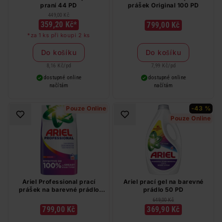
praní 44 PD
prášek Original 100 PD
449,00 Kč
359,20 Kč*
799,00 Kč
*za 1 ks při koupi 2 ks
Do košíku
Do košíku
8,16 Kč
/
pd
7,99 Kč
/
pd
dostupné online
dostupné online
načítám
načítám
Pouze Online
-43 %
Pouze Online
Ariel Professional prací
Ariel prací gel na barevné
prášek na barevné prádlo
prádlo 50 PD
100 PD
649,00 Kč
799,00 Kč
369,90 Kč