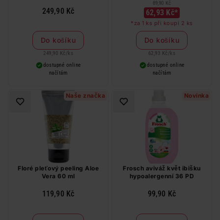
89,90 Kč
249,90 Kč
62,93 Kč*
*za 1 ks při koupi 2 ks
Do košíku
Do košíku
249,90 Kč
/
ks
62,93 Kč
/
ks
dostupné online
dostupné online
načítám
načítám
Naše značka
Novinka
Floré pleťový peeling Aloe
Frosch aviváž květ ibišku
Vera 60 ml
hypoalergenní 36 PD
119,90 Kč
99,90 Kč