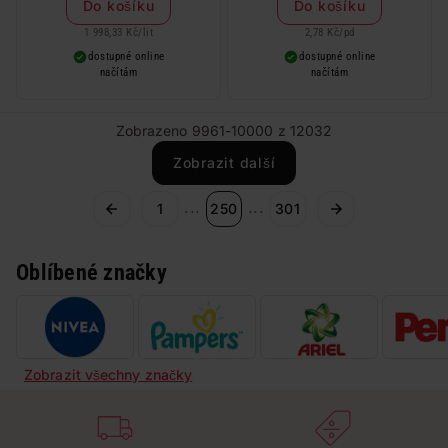
Do košíku
Do košíku
1 998,33 Kč
/
lit
2,78 Kč
/
pd
dostupné online
dostupné online
načítám
načítám
Zobrazeno 9961-10000 z 12032
Zobrazit další
...
...
1
250
301
Oblíbené značky
Zobrazit všechny značky