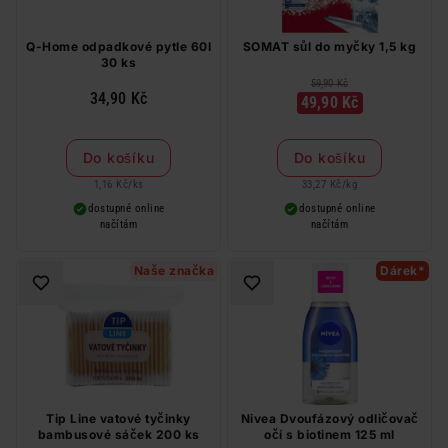
Q-Home odpadkové pytle 60l
SOMAT sůl do myčky 1,5 kg
30 ks
59,90 Kč
34,90 Kč
49,90 Kč
Do košíku
Do košíku
1,16 Kč
/
ks
33,27 Kč
/
kg
dostupné online
dostupné online
načítám
načítám
Naše značka
Dárek*
Tip Line vatové tyčinky
Nivea Dvoufázový odličovač
bambusové sáček 200 ks
očí s biotinem 125 ml