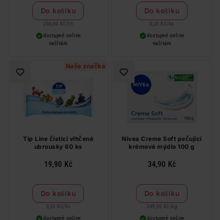
Do košíku
Do košíku
266,00 Kč
/
lit
0,20 Kč
/
ks
dostupné online
dostupné online
načítám
načítám
Naše značka
Tip Line čisticí vlhčené
Nivea Creme Soft pečující
ubrousky 60 ks
krémové mýdlo 100 g
19,90 Kč
34,90 Kč
Do košíku
Do košíku
0,33 Kč
/
ks
349,00 Kč
/
kg
dostupné online
dostupné online