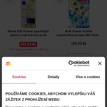
Nivea Q10 Power zpevňující
Bref Power Active
denní a noční krém proti
Lemon/Ocean tuhý WC blok 4
vráskám 2 x 50 ml
x 50 g
109,90 Kč
299,90 Kč
*Při nákupu pleťové a tělové
péče značky Nivea a Labello v
hodnotě nad 249 Kč dostanete
Do košíku
Do košíku
odličovač očí zdarma
2 999,00 Kč
/
lit
27,48 Kč
/
ks
dostupné online
dostupné online
načítám
načítám
Souhlas
Detaily
Více o cookies
Naše značka
POUŽÍVÁME COOKIES, ABYCHOM VYLEPŠILI VÁŠ
ZÁŽITEK Z PROHLÍŽENÍ WEBU
Pracujeme s cookies a osobními údaji, aby naše služby