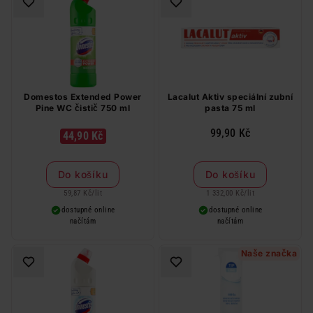
Domestos Extended Power
Lacalut Aktiv speciální zubní
Pine WC čistič 750 ml
pasta 75 ml
99,90 Kč
44,90 Kč
Do košíku
Do košíku
59,87 Kč
/
lit
1 332,00 Kč
/
lit
dostupné online
dostupné online
načítám
načítám
Naše značka