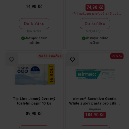
14,90 Kč
74,90 Kč
*Při nákupu pleťové a tělové
péče značky Nivea a Labello v
hodnotě nad 249 Kč dostanete
Do košíku
Do košíku
odličovač očí zdarma
0,07 Kč
/
ks
599,20 Kč
/
lit
dostupné online
dostupné online
načítám
načítám
Naše značka
-25 %
Tip Line Jemný 2vrstvý
elmex® Sensitive Gentle
toaletní papír 16 ks
White zubní pasta pro citlivé
zuby 75 ml
139,90 Kč
89,90 Kč
104,90 Kč