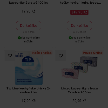
kapesníky 2vrstvé 100 ks
kočky hovězí, kuře, losos,
tuňák v želé 44 x 85 g
17,90 Kč
349,90 Kč
Do košíku
Do košíku
0,18 Kč
/
ks
93,56 Kč
/
kg
dostupné online
dostupné online
načítám
načítám
Naše značka
Pouze Online
Tip Line kuchyňské utěrky 2-
Linteo kapesníky v boxu
vrstvé 2 ks
2vrstvé 200 ks
17,90 Kč
39,90 Kč