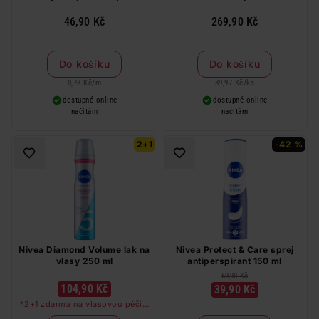
46,90 Kč
269,90 Kč
Do košíku
Do košíku
0,78 Kč
/
m
89,97 Kč
/
ks
dostupné online
dostupné online
načítám
načítám
2+1
-42 %
Nivea Diamond Volume lak na
Nivea Protect & Care sprej
vlasy 250 ml
antiperspirant 150 ml
69,90 Kč
104,90 Kč
39,90 Kč
*2+1 zdarma na vlasovou péči v
libovolné kombinaci, nejlevnější