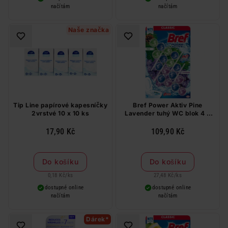
načítám
načítám
Naše značka
Tip Line papírové kapesníčky
Bref Power Aktiv Pine
2vrstvé 10 x 10 ks
Lavender tuhý WC blok 4 x
50 g
17,90 Kč
109,90 Kč
Do košíku
Do košíku
0,18 Kč
/
ks
27,48 Kč
/
ks
dostupné online
dostupné online
načítám
načítám
Dárek*