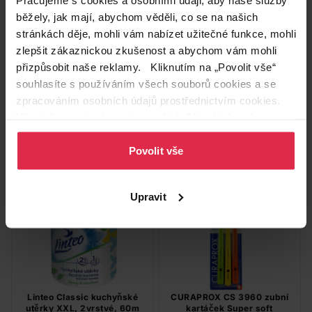
běžely, jak mají, abychom věděli, co se na našich
stránkách děje, mohli vám nabízet užitečné funkce, mohli
Colgate Triple Action Original
Q-Soft toaletní papír super
zlepšit zákaznickou zkušenost a abychom vám mohli
Mint zubní pasta 75 ml
jemný 3vrstvý 8 ks
přizpůsobit naše reklamy. Kliknutím na „Povolit vše“
44,90 Kč
69,90 Kč
souhlasíte s používáním všech souborů cookies a se
zpracováním osobních údajů prostřednictvím cookies.
Do košíku
Do košíku
Více informací naleznete v našich
Zásadách ochrany
osobních údajů
.
598,67 Kč
/
lit
0,47 Kč
/
m
Povolit vše
dostupné online
dostupné online
načítám
načítám
Pouze Online
Upravit
Linteo Classic kuchyňské
CURAPROX CS 3960 zubní
utěrky XXL, 2vrstvé, 60m
kartáček Super soft