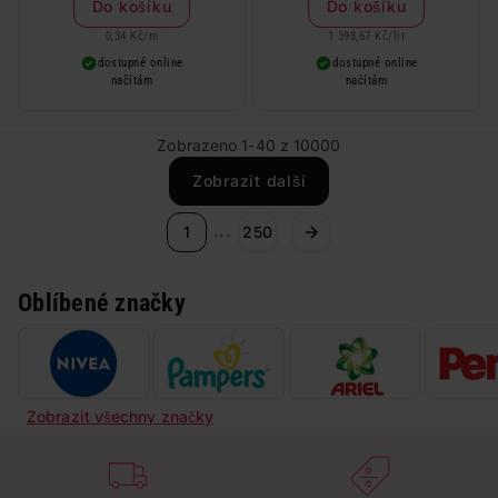
Do košíku
Do košíku
0,34 Kč
/
m
1 398,67 Kč
/
lit
dostupné online
dostupné online
načítám
načítám
Zobrazeno 1-40 z 10000
Zobrazit další
...
1
250
Oblíbené značky
Zobrazit všechny značky