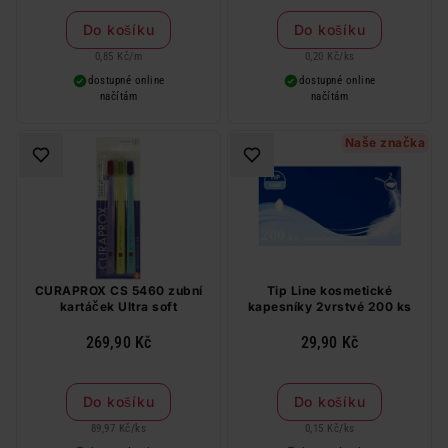
Do košíku
Do košíku
0,85 Kč
/
m
0,20 Kč
/
ks
dostupné online
dostupné online
načítám
načítám
Naše značka
CURAPROX CS 5460 zubní
Tip Line kosmetické
kartáček Ultra soft
kapesníky 2vrstvé 200 ks
269,90 Kč
29,90 Kč
Do košíku
Do košíku
89,97 Kč
/
ks
0,15 Kč
/
ks