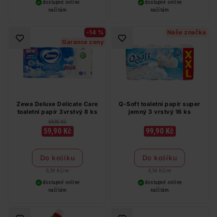
dostupné online
dostupné online
načítám
načítám
-14 %
Naše značka
Garance ceny
Zewa Deluxe Delicate Care
Q-Soft toaletní papír super
toaletní papír 3vrstvý 8 ks
jemný 3 vrstvý 16 ks
69,90 Kč
59,90 Kč
99,90 Kč
Do košíku
Do košíku
0,39 Kč
/
m
0,34 Kč
/
m
dostupné online
dostupné online
načítám
načítám