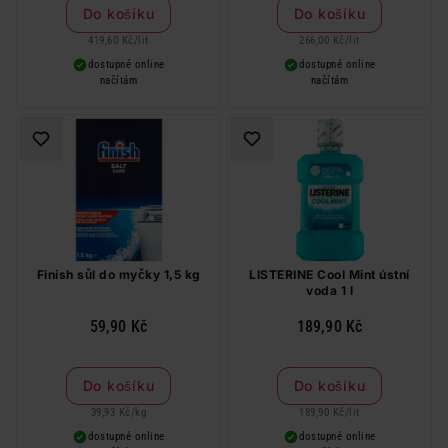
produkt zdarma. Neplatí na
Do košíku
Do košíku
barvy na vlasy a cestovní balení.
419,60 Kč
/
lit
266,00 Kč
/
lit
dostupné online
dostupné online
načítám
načítám
Finish sůl do myčky 1,5 kg
LISTERINE Cool Mint ústní
voda 1 l
59,90 Kč
189,90 Kč
Do košíku
Do košíku
39,93 Kč
/
kg
189,90 Kč
/
lit
dostupné online
dostupné online