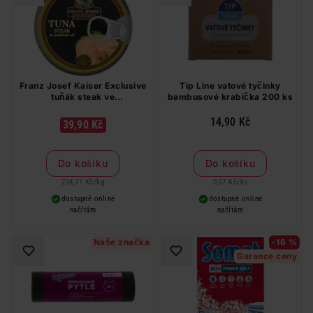
Franz Josef Kaiser Exclusive
Tip Line vatové tyčinky
tuňák steak ve
bambusové krabička 200 ks
slunečnicovém oleji 170 g
14,90 Kč
39,90 Kč
Do košíku
Do košíku
234,71 Kč
/
kg
0,07 Kč
/
ks
dostupné online
dostupné online
načítám
načítám
Naše značka
-16 %
Garance ceny