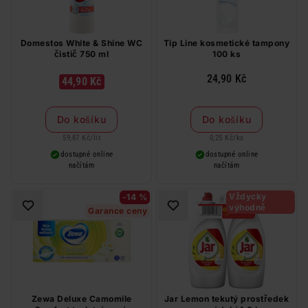
Domestos White & Shine WC
Tip Line kosmetické tampony
čistič 750 ml
100 ks
24,90 Kč
44,90 Kč
Do košíku
Do košíku
59,87 Kč
/
lit
0,25 Kč
/
ks
dostupné online
dostupné online
načítám
načítám
Vždycky
-14 %
výhodně
Garance ceny
Zewa Deluxe Camomile
Jar Lemon tekutý prostředek