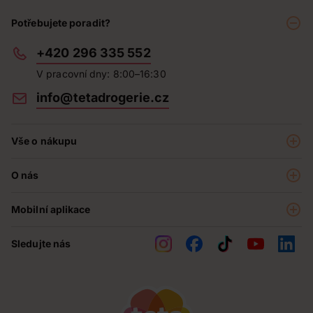
Potřebujete poradit?
+420 296 335 552
V pracovní dny: 8:00–16:30
info@tetadrogerie.cz
Vše o nákupu
Akce a výhodné nabídky
O nás
Teta klub
O nás
Prodejny
Mobilní aplikace
Kariéra - aktuální nabídka
O e-shopu
Teta pomáhá
Sledujte nás
Obchodní podmínky
Historie
Reklamační řád
Jak chráníme osobní údaje
Nejčastější otázky