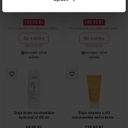
Head & Shoulders Menthol
Syoss Intense Keratin
Fresh šampon proti lupům
šampon pro křehké, snadno
400 ml
se lámající vlasy 750 ml
169,90 Kč
189,90 Kč
*2+1 zdarma na vlasovou péči v
*2+1 zdarma na vlasovou péči v
libovolné kombinaci, nejlevnější
libovolné kombinaci, nejlevnější
produkt zdarma. Neplatí na
produkt zdarma. Neplatí na
Do košíku
Do košíku
barvy na vlasy a cestovní balení.
barvy na vlasy a cestovní balení.
424,75 Kč
/
lit
253,20 Kč
/
lit
dostupné online
dostupné online
načítám
načítám
Ziaja krém na chodidla
Ziaja vitamín c.b3
hydratační 80 ml
niacinamide noční krém -
maska 50 ml
69,90 Kč
129,90 Kč