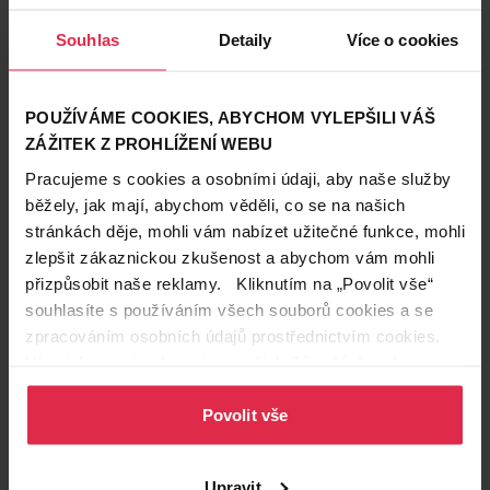
Souhlas
Detaily
Více o cookies
L'Oréal Paris Hyaluron Plump
L'Oréal Paris Elseve Growth
POUŽÍVÁME COOKIES, ABYCHOM VYLEPŠILI VÁŠ
72 H hydratační šampon s
Booster sérum na vlasy 102
ZÁŽITEK Z PROHLÍŽENÍ WEBU
kyselinou hyaluronovou 1000
ml
ml
339,90 Kč
319,90 Kč
Pracujeme s cookies a osobními údaji, aby naše služby
*2+1 zdarma na vlasovou péči v
*2+1 zdarma na vlasovou péči v
běžely, jak mají, abychom věděli, co se na našich
libovolné kombinaci, nejlevnější
libovolné kombinaci, nejlevnější
produkt zdarma. Neplatí na
produkt zdarma. Neplatí na
Do košíku
Do košíku
stránkách děje, mohli vám nabízet užitečné funkce, mohli
barvy na vlasy a cestovní balení.
barvy na vlasy a cestovní balení.
zlepšit zákaznickou zkušenost a abychom vám mohli
339,90 Kč
/
lit
3 136,27 Kč
/
lit
přizpůsobit naše reklamy. Kliknutím na „Povolit vše“
dostupné online
dostupné online
načítám
načítám
souhlasíte s používáním všech souborů cookies a se
zpracováním osobních údajů prostřednictvím cookies.
Pouze Online
2+1
Více informací naleznete v našich
Zásadách ochrany
2+1
osobních údajů
.
Povolit vše
Upravit