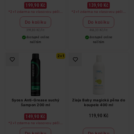
hyaluronovou 300 ml
199,90 Kč
139,90 Kč
*2+1 zdarma na vlasovou péči v
*2+1 zdarma na vlasovou péči v
libovolné kombinaci, nejlevnější
libovolné kombinaci, nejlevnější
produkt zdarma. Neplatí na
produkt zdarma. Neplatí na
Do košíku
Do košíku
barvy na vlasy a cestovní balení.
barvy na vlasy a cestovní balení.
399,80 Kč
/
lit
466,33 Kč
/
lit
dostupné online
dostupné online
načítám
načítám
2+1
Syoss Anti-Grease suchý
Ziaja Baby magická pěna do
šampon 200 ml
koupele 400 ml
119,90 Kč
149,90 Kč
*2+1 zdarma na vlasovou péči v
libovolné kombinaci, nejlevnější
produkt zdarma. Neplatí na
Do košíku
Do košíku