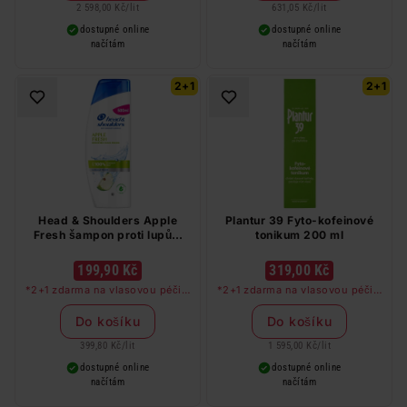
2 598,00 Kč
/
lit
631,05 Kč
/
lit
dostupné online
dostupné online
načítám
načítám
2+1
2+1
Head & Shoulders Apple
Plantur 39 Fyto-kofeinové
Fresh šampon proti lupům
tonikum 200 ml
500 ml
199,90 Kč
319,00 Kč
*2+1 zdarma na vlasovou péči v
*2+1 zdarma na vlasovou péči v
libovolné kombinaci, nejlevnější
libovolné kombinaci, nejlevnější
produkt zdarma. Neplatí na
produkt zdarma. Neplatí na
Do košíku
Do košíku
barvy na vlasy a cestovní balení.
barvy na vlasy a cestovní balení.
399,80 Kč
/
lit
1 595,00 Kč
/
lit
dostupné online
dostupné online
načítám
načítám