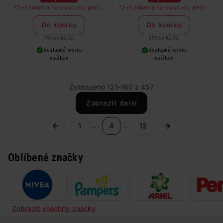
*2+1 zdarma na vlasovou péči v
*2+1 zdarma na vlasovou péči v
libovolné kombinaci, nejlevnější
libovolné kombinaci, nejlevnější
produkt zdarma. Neplatí na
produkt zdarma. Neplatí na
Do košíku
Do košíku
barvy na vlasy a cestovní balení.
barvy na vlasy a cestovní balení.
799,60 Kč
/
lit
399,60 Kč
/
lit
dostupné online
dostupné online
načítám
načítám
Zobrazeno 121-160 z 457
Zobrazit další
...
...
1
4
12
Oblíbené značky
Zobrazit všechny značky