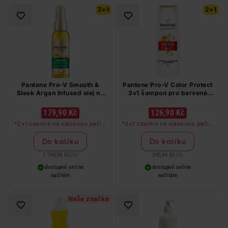
2+1
2+1
Pantene Pro-V Smooth &
Pantene Pro-V Color Protect
Sleek Argan Infused olej na
3v1 šampon pro barvené
vlasy 100 ml
vlasy 325 ml
179,90 Kč
126,90 Kč
*2+1 zdarma na vlasovou péči v
*2+1 zdarma na vlasovou péči v
libovolné kombinaci, nejlevnější
libovolné kombinaci, nejlevnější
produkt zdarma. Neplatí na
produkt zdarma. Neplatí na
Do košíku
Do košíku
barvy na vlasy a cestovní balení.
barvy na vlasy a cestovní balení.
1 799,00 Kč
/
lit
390,46 Kč
/
lit
dostupné online
dostupné online
načítám
načítám
Naše značka