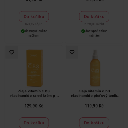
Do košíku
Do košíku
873,75 Kč
/
lit
2 598,00 Kč
/
lit
dostupné online
dostupné online
načítám
načítám
Ziaja vitamín c.b3
Ziaja vitamín c.b3
niacinamide ranní krém po
niacinamide pleťový tonik
probuzení 50 ml
190 ml
129,90 Kč
119,90 Kč
Do košíku
Do košíku