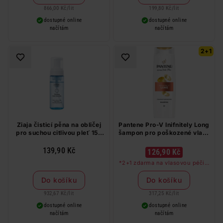
barvy na vlasy a cestovní balení.
866,00 Kč
/
lit
199,80 Kč
/
lit
dostupné online
dostupné online
načítám
načítám
2+1
Ziaja čisticí pěna na obličej
Pantene Pro-V Inifnitely Long
pro suchou citlivou pleť 150
šampon pro poškozené vlasy
ml
400 ml
139,90 Kč
126,90 Kč
*2+1 zdarma na vlasovou péči v
libovolné kombinaci, nejlevnější
produkt zdarma. Neplatí na
Do košíku
Do košíku
barvy na vlasy a cestovní balení.
932,67 Kč
/
lit
317,25 Kč
/
lit
dostupné online
dostupné online
načítám
načítám