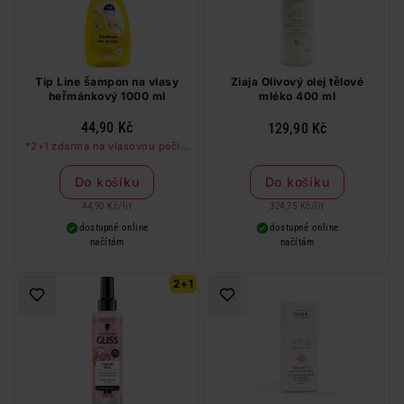
Tip Line šampon na vlasy
Ziaja Olivový olej tělové
heřmánkový 1000 ml
mléko 400 ml
44,90 Kč
129,90 Kč
*2+1 zdarma na vlasovou péči v
libovolné kombinaci, nejlevnější
produkt zdarma. Neplatí na
Do košíku
Do košíku
barvy na vlasy a cestovní balení.
44,90 Kč
/
lit
324,75 Kč
/
lit
dostupné online
dostupné online
načítám
načítám
2+1