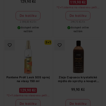
129,90 Kč
119,90 Kč
*2+1 zdarma na vlasovou péči v
libovolné kombinaci, nejlevnější
produkt zdarma. Neplatí na
Do košíku
Do košíku
barvy na vlasy a cestovní balení.
2 598,00 Kč
/
lit
299,75 Kč
/
lit
dostupné online
dostupné online
načítám
načítám
2+1
Pantene ProV Lesk SOS sprej
Ziaja Cupuacu krystalické
na vlasy 150 ml
mýdlo do sprchy a koupele
500 ml
99,90 Kč
129,90 Kč
*2+1 zdarma na vlasovou péči v
libovolné kombinaci, nejlevnější
produkt zdarma. Neplatí na
Do košíku
Do košíku