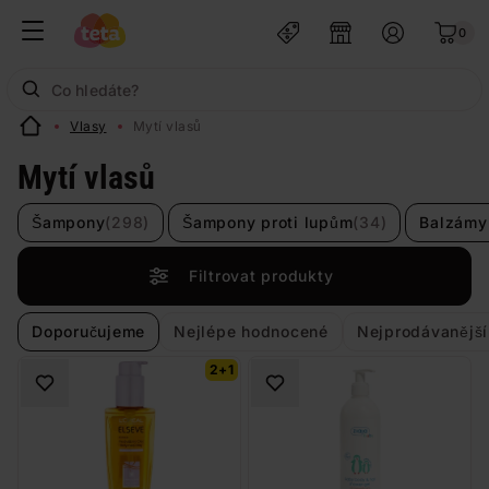
0
Vlasy
Mytí vlasů
Mytí vlasů
Šampony
(298)
Šampony proti lupům
(34)
Balzámy
Filtrovat produkty
Doporučujeme
Nejlépe hodnocené
Nejprodávanější
2+1