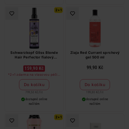
2+1
Schwarzkopf Gliss Blonde
Ziaja Red Currant sprchový
Hair Perfector fialový
gel 500 ml
expresní kondicionér 200 ml
99,90 Kč
159,90 Kč
*2+1 zdarma na vlasovou péči v
libovolné kombinaci, nejlevnější
produkt zdarma. Neplatí na
Do košíku
Do košíku
barvy na vlasy a cestovní balení.
799,50 Kč
/
lit
199,80 Kč
/
lit
dostupné online
dostupné online
načítám
načítám
2+1