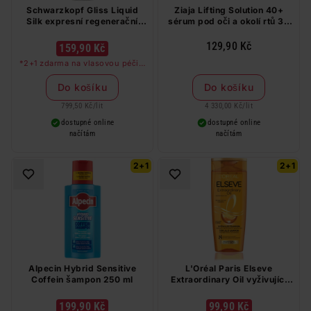
Schwarzkopf Gliss Liquid
Ziaja Lifting Solution 40+
Silk expresní regenerační
sérum pod oči a okolí rtů 30
kondicionér 200 ml
ml
129,90 Kč
159,90 Kč
*2+1 zdarma na vlasovou péči v
libovolné kombinaci, nejlevnější
produkt zdarma. Neplatí na
Do košíku
Do košíku
barvy na vlasy a cestovní balení.
799,50 Kč
/
lit
4 330,00 Kč
/
lit
dostupné online
dostupné online
načítám
načítám
2+1
2+1
Alpecin Hybrid Sensitive
L'Oréal Paris Elseve
Coffein šampon 250 ml
Extraordinary Oil vyživující
šampon 250 ml
199,90 Kč
99,90 Kč