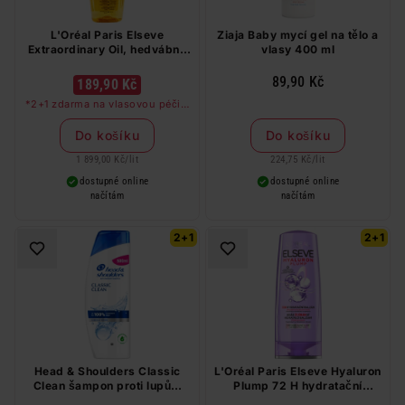
L'Oréal Paris Elseve
Ziaja Baby mycí gel na tělo a
Extraordinary Oil, hedvábný
vlasy 400 ml
olej pro poškozené vlasy, 100
ml
89,90 Kč
189,90 Kč
*2+1 zdarma na vlasovou péči v
libovolné kombinaci, nejlevnější
produkt zdarma. Neplatí na
Do košíku
Do košíku
barvy na vlasy a cestovní balení.
1 899,00 Kč
/
lit
224,75 Kč
/
lit
dostupné online
dostupné online
načítám
načítám
2+1
2+1
Head & Shoulders Classic
L'Oréal Paris Elseve Hyaluron
Clean šampon proti lupům
Plump 72 H hydratační
500 ml
balzám s kyselinou