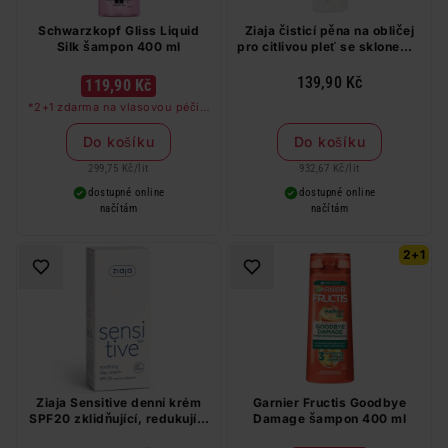
Schwarzkopf Gliss Liquid
Ziaja čisticí pěna na obličej
Silk šampon 400 ml
pro citlivou pleť se sklonem k
zarudnutí 150 ml
139,90 Kč
119,90 Kč
*2+1 zdarma na vlasovou péči v
libovolné kombinaci, nejlevnější
produkt zdarma. Neplatí na
Do košíku
Do košíku
barvy na vlasy a cestovní balení.
299,75 Kč
/
lit
932,67 Kč
/
lit
dostupné online
dostupné online
načítám
načítám
2+1
Ziaja Sensitive denní krém
Garnier Fructis Goodbye
SPF20 zklidňující, redukující
Damage šampon 400 ml
podráždění 50 ml