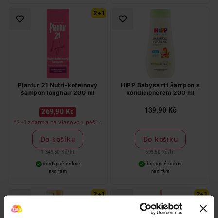
2+1
Plantur 21 Nutri-kofeinový
HiPP Babysanft šampon s
šampon longhair 200 ml
kondicionérem 200 ml
139,90 Kč
269,90 Kč
*2+1 zdarma na vlasovou péči v
libovolné kombinaci, nejlevnější
produkt zdarma. Neplatí na
Do košíku
Do košíku
barvy na vlasy a cestovní balení.
1 349,50 Kč
/
lit
699,50 Kč
/
lit
dostupné online
dostupné online
načítám
načítám
2+1
2+1