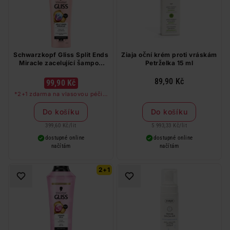
Schwarzkopf Gliss Split Ends
Ziaja oční krém proti vráskám
Miracle zacelující šampon
Petrželka 15 ml
250 ml
89,90 Kč
99,90 Kč
*2+1 zdarma na vlasovou péči v
libovolné kombinaci, nejlevnější
produkt zdarma. Neplatí na
Do košíku
Do košíku
barvy na vlasy a cestovní balení.
399,60 Kč
/
lit
5 993,33 Kč
/
lit
dostupné online
dostupné online
načítám
načítám
2+1