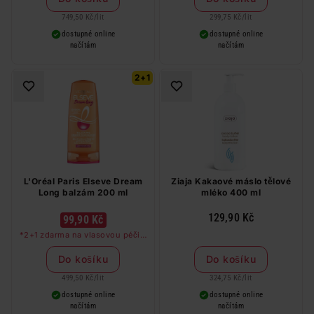
barvy na vlasy a cestovní balení.
749,50 Kč
/
lit
299,75 Kč
/
lit
dostupné online
dostupné online
načítám
načítám
2+1
L'Oréal Paris Elseve Dream
Ziaja Kakaové máslo tělové
Long balzám 200 ml
mléko 400 ml
129,90 Kč
99,90 Kč
*2+1 zdarma na vlasovou péči v
libovolné kombinaci, nejlevnější
produkt zdarma. Neplatí na
Do košíku
Do košíku
barvy na vlasy a cestovní balení.
499,50 Kč
/
lit
324,75 Kč
/
lit
dostupné online
dostupné online
načítám
načítám