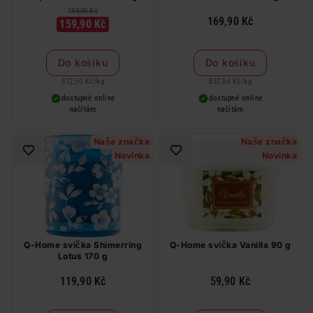
199,90 Kč
169,90 Kč
159,90 Kč
Do košíku
Do košíku
512,50 Kč
/
kg
832,84 Kč
/
kg
dostupné online
dostupné online
načítám
načítám
Naše značka
Naše značka
Novinka
Novinka
Q-Home svíčka Shimerring
Q-Home svíčka Vanilla 90 g
Lotus 170 g
119,90 Kč
59,90 Kč