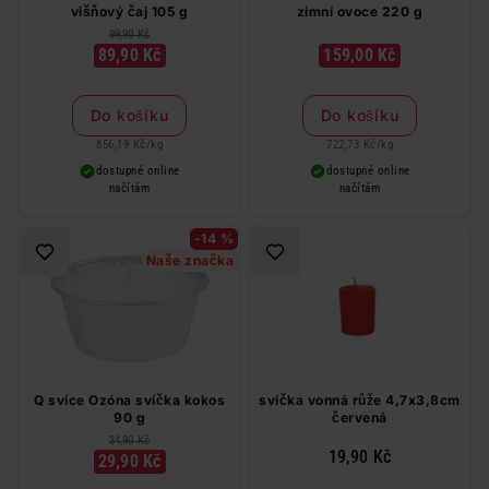
višňový čaj 105 g
zimní ovoce 220 g
99,90 Kč
89,90 Kč
159,00 Kč
Do košíku
Do košíku
856,19 Kč
/
kg
722,73 Kč
/
kg
dostupné online
dostupné online
načítám
načítám
-14 %
Naše značka
Q svíce Ozóna svíčka kokos
svíčka vonná růže 4,7x3,8cm
90 g
červená
34,90 Kč
19,90 Kč
29,90 Kč