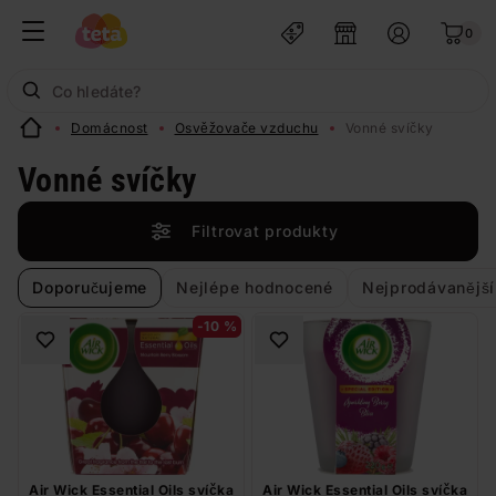
0
Domácnost
Osvěžovače vzduchu
Vonné svíčky
Vonné svíčky
Filtrovat produkty
Doporučujeme
Nejlépe hodnocené
Nejprodávanější
-10 %
Air Wick Essential Oils svíčka
Air Wick Essential Oils svíčka