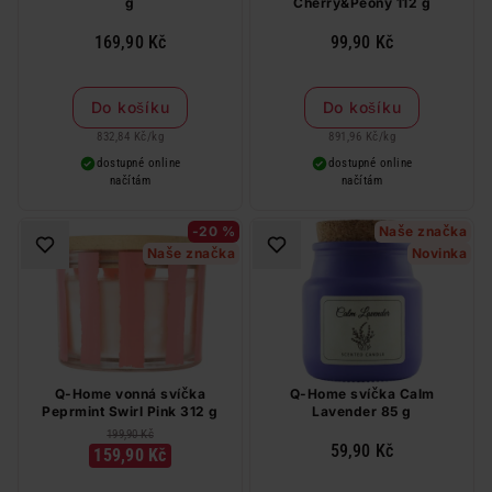
g
Cherry&Peony 112 g
169,90 Kč
99,90 Kč
Do košíku
Do košíku
832,84 Kč
/
kg
891,96 Kč
/
kg
dostupné online
dostupné online
načítám
načítám
-20 %
Naše značka
Naše značka
Novinka
Q-Home vonná svíčka
Q-Home svíčka Calm
Peprmint Swirl Pink 312 g
Lavender 85 g
199,90 Kč
59,90 Kč
159,90 Kč