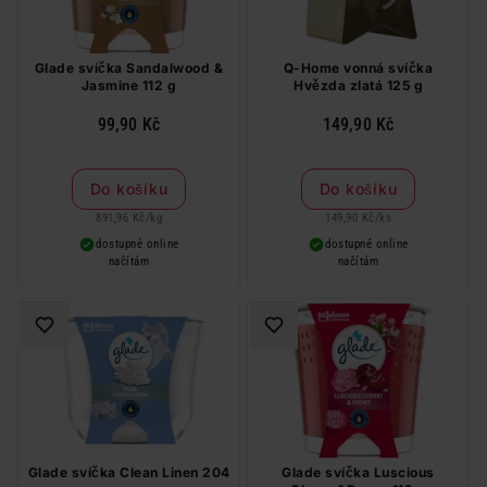
Glade svíčka Sandalwood &
Q-Home vonná svíčka
Jasmine 112 g
Hvězda zlatá 125 g
99,90 Kč
149,90 Kč
Do košíku
Do košíku
891,96 Kč
/
kg
149,90 Kč
/
ks
dostupné online
dostupné online
načítám
načítám
Glade svíčka Clean Linen 204
Glade svíčka Luscious