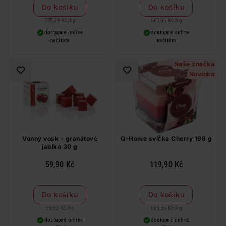
Do košíku
Do košíku
705,29 Kč
/
kg
665,56 Kč
/
kg
dostupné online
dostupné online
načítám
načítám
Naše značka
Novinka
Vonný vosk - granátové
Q-Home svíčka Cherry 198 g
jablko 30 g
59,90 Kč
119,90 Kč
Do košíku
Do košíku
59,90 Kč
/
ks
605,56 Kč
/
kg
dostupné online
dostupné online