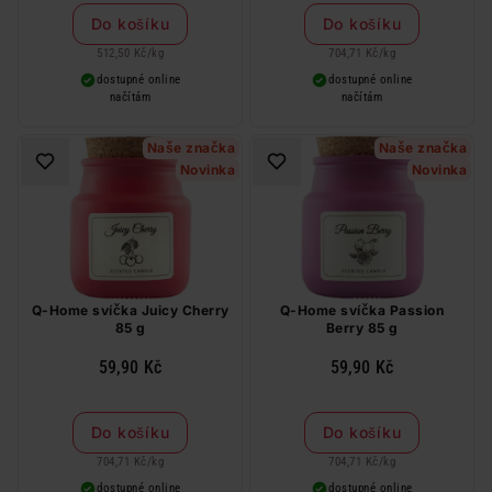
Do košíku
Do košíku
512,50 Kč
/
kg
704,71 Kč
/
kg
dostupné online
dostupné online
načítám
načítám
Naše značka
Naše značka
Novinka
Novinka
Q-Home svíčka Juicy Cherry
Q-Home svíčka Passion
85 g
Berry 85 g
59,90 Kč
59,90 Kč
Do košíku
Do košíku
704,71 Kč
/
kg
704,71 Kč
/
kg
dostupné online
dostupné online