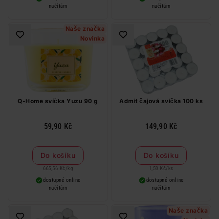
načítám
načítám
Naše značka
Novinka
Q-Home svíčka Yuzu 90 g
Admit čajová svíčka 100 ks
59,90 Kč
149,90 Kč
Do košíku
Do košíku
665,56 Kč
/
kg
1,50 Kč
/
ks
dostupné online
dostupné online
načítám
načítám
Naše značka