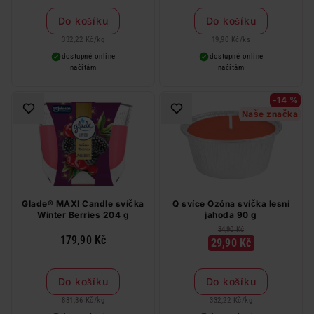
Do košíku
Do košíku
332,22 Kč
/
kg
19,90 Kč
/
ks
dostupné online
dostupné online
načítám
načítám
-14 %
Naše značka
Glade® MAXI Candle svíčka
Q svíce Ozóna svíčka lesní
Winter Berries 204 g
jahoda 90 g
34,90 Kč
179,90 Kč
29,90 Kč
Do košíku
Do košíku
881,86 Kč
/
kg
332,22 Kč
/
kg