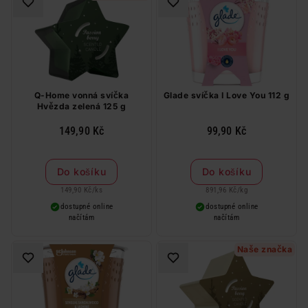
Q-Home vonná svíčka
Glade svíčka I Love You 112 g
Hvězda zelená 125 g
149,90 Kč
99,90 Kč
Do košíku
Do košíku
149,90 Kč
/
ks
891,96 Kč
/
kg
dostupné online
dostupné online
načítám
načítám
Naše značka