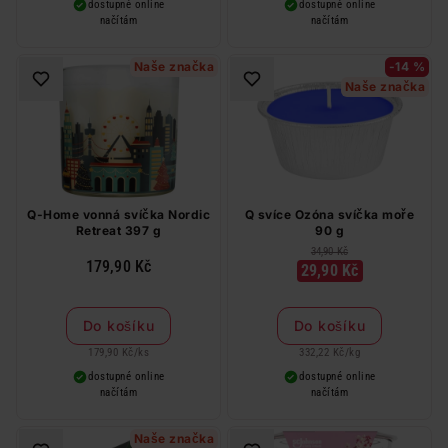
dostupné online
dostupné online
načítám
načítám
Naše značka
-14 %
Naše značka
Q-Home vonná svíčka Nordic
Q svíce Ozóna svíčka moře
Retreat 397 g
90 g
34,90 Kč
179,90 Kč
29,90 Kč
Do košíku
Do košíku
179,90 Kč
/
ks
332,22 Kč
/
kg
dostupné online
dostupné online
načítám
načítám
Naše značka