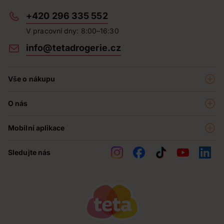
+420 296 335 552
V pracovní dny: 8:00–16:30
info@tetadrogerie.cz
Vše o nákupu
Akce a výhodné nabídky
O nás
Teta klub
O nás
Prodejny
Mobilní aplikace
Kariéra - aktuální nabídka
O e-shopu
Teta pomáhá
Sledujte nás
Obchodní podmínky
Historie
Reklamační řád
Jak chráníme osobní údaje
Nejčastější otázky
Soutěže
Kontakty