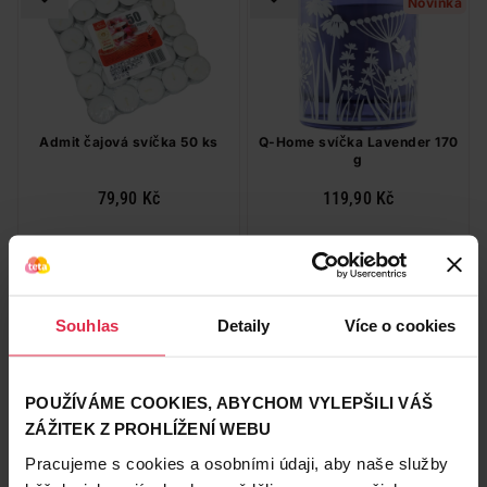
Novinka
Admit čajová svíčka 50 ks
Q-Home svíčka Lavender 170
g
79,90 Kč
119,90 Kč
Do košíku
Do košíku
1,60 Kč
/
ks
705,29 Kč
/
kg
dostupné online
dostupné online
Souhlas
Detaily
Více o cookies
načítám
načítám
Naše značka
Naše značka
POUŽÍVÁME COOKIES, ABYCHOM VYLEPŠILI VÁŠ
Novinka
Novinka
ZÁŽITEK Z PROHLÍŽENÍ WEBU
Pracujeme s cookies a osobními údaji, aby naše služby