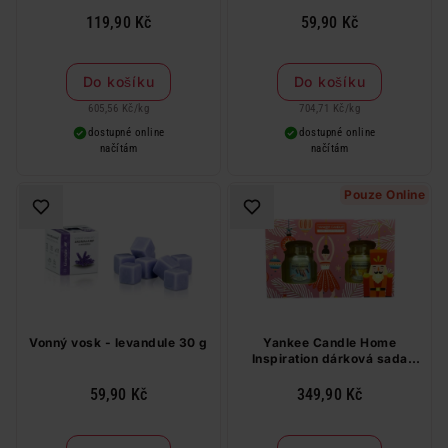
119,90 Kč
59,90 Kč
Do košíku
Do košíku
605,56 Kč
/
kg
704,71 Kč
/
kg
dostupné online
dostupné online
načítám
načítám
Pouze Online
Vonný vosk - levandule 30 g
Yankee Candle Home
Inspiration dárková sada
svíček 2 x 104 g
59,90 Kč
349,90 Kč