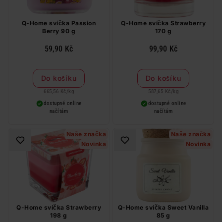
Q-Home svíčka Passion
Q-Home svíčka Strawberry
Berry 90 g
170 g
59,90 Kč
99,90 Kč
Do košíku
Do košíku
665,56 Kč
/
kg
587,65 Kč
/
kg
dostupné online
dostupné online
načítám
načítám
Naše značka
Naše značka
Novinka
Novinka
Q-Home svíčka Strawberry
Q-Home svíčka Sweet Vanilla
198 g
85 g