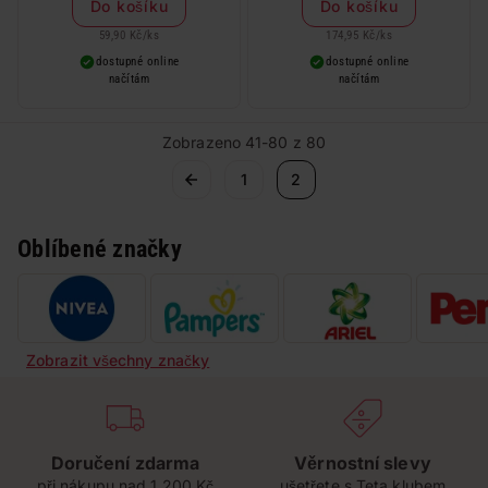
Do košíku
Do košíku
59,90 Kč
/
ks
174,95 Kč
/
ks
dostupné online
dostupné online
načítám
načítám
Zobrazeno 41-80 z 80
1
2
Oblíbené značky
Zobrazit všechny značky
Doručení zdarma
Věrnostní slevy
při nákupu nad 1 200 Kč
ušetřete s Teta klubem