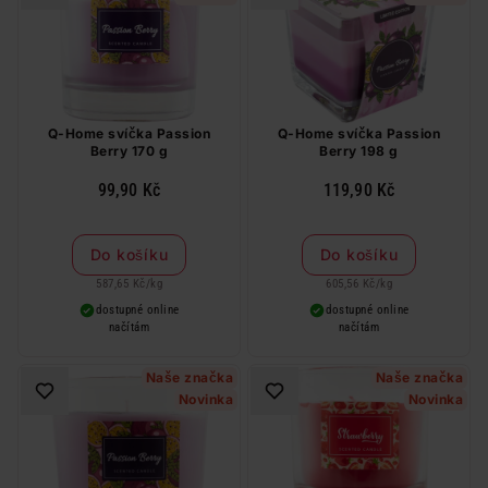
Q-Home svíčka Passion
Q-Home svíčka Passion
Berry 170 g
Berry 198 g
99,90 Kč
119,90 Kč
Do košíku
Do košíku
587,65 Kč
/
kg
605,56 Kč
/
kg
dostupné online
dostupné online
načítám
načítám
Naše značka
Naše značka
Novinka
Novinka